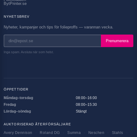
BytPrinter.se
NYHETSBREV
Nyheter, kampanjer och tips för folieproffs — varannan vecka.
Prenumerera
Inga spam. Avsluta när som helst.
ÖPPETTIDER
Måndag–torsdag
08:00–16:00
Fredag
08:00–15:30
Lördag–söndag
Stängt
AUKTORISERAD ÅTERFÖRSÄLJARE
Avery Dennison
·
Roland DG
·
Summa
·
Neschen
·
Stahls
·