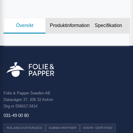
Översikt
Produktinformation
Specifikation
Folie & Papper Sweden AB
Datavägen 37, 436 32 Askim
Org.nr 556617-3414
031-49 00 80
ROLAND AUTHORIZED
SUMMA PARTNER
AVERY CERTIFIED