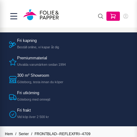
Fri kapning
Beställ online, vi kapar åt dig
Premiummaterial
Utvalda varumärken sedan 1994
300 m² Showroom
Göteborg, testa innan du köper
Fri utkörning
Göteborg med omnejd
Fri frakt
Vid köp över 2 500 kr
Hem
/
Serier
/
FRONTBLAD--REFLEXFRI--4709