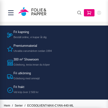
Fri kapning
Beställ online, vi kapar åt dig
Premiummaterial
Utvalda varumärken sedan 1994
300 m² Showroom
Göteborg, testa innan du köper
Fri utkörning
Göteborg med omnejd
Fri frakt
Vid köp över 2 500 kr
Hem
/
Serier
/
ECOSOLVENT-MAX-CYAN-440-ML