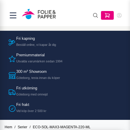
Fri kapning
Beställ online, vi kapar åt dig
Premiummaterial
Utvalda varumärken sedan 1994
300 m² Showroom
Göteborg, testa innan du köper
Fri utkörning
Göteborg med omnejd
Fri frakt
Vid köp över 2 500 kr
Hem
/
Serier
/
ECO-SOL-MAX3-MAGENTA-220-ML