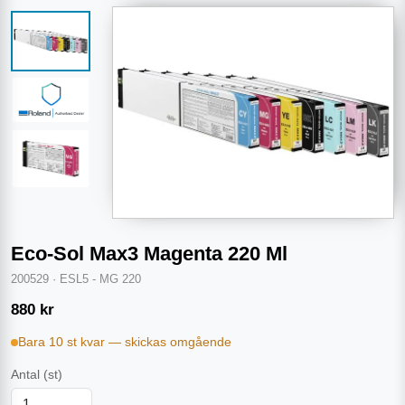
Eco-Sol Max3 Magenta 220 Ml
200529
·
ESL5 - MG 220
880
kr
Bara 10 st kvar — skickas omgående
Antal
(st)