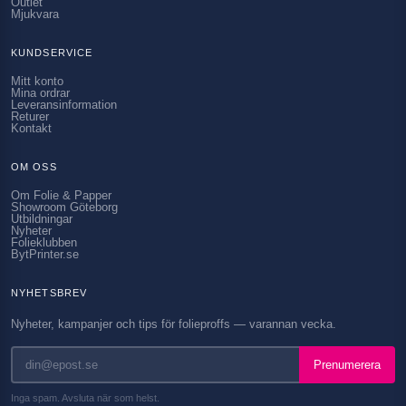
Outlet
Mjukvara
KUNDSERVICE
Mitt konto
Mina ordrar
Leveransinformation
Returer
Kontakt
OM OSS
Om Folie & Papper
Showroom Göteborg
Utbildningar
Nyheter
Folieklubben
BytPrinter.se
NYHETSBREV
Nyheter, kampanjer och tips för folieproffs — varannan vecka.
Prenumerera
Inga spam. Avsluta när som helst.