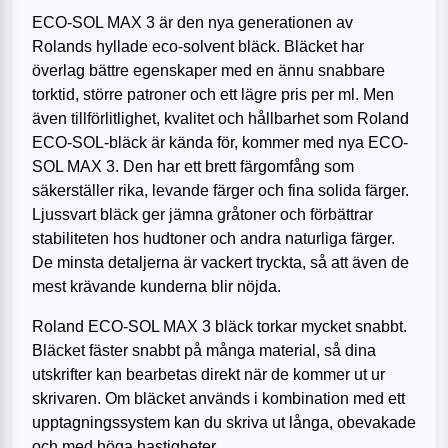
ECO-SOL MAX 3 är den nya generationen av
Rolands hyllade eco-solvent bläck. Bläcket har
överlag bättre egenskaper med en ännu snabbare
torktid, större patroner och ett lägre pris per ml. Men
även tillförlitlighet, kvalitet och hållbarhet som Roland
ECO-SOL-bläck är kända för, kommer med nya ECO-
SOL MAX 3. Den har ett brett färgomfång som
säkerställer rika, levande färger och fina solida färger.
Ljussvart bläck ger jämna gråtoner och förbättrar
stabiliteten hos hudtoner och andra naturliga färger.
De minsta detaljerna är vackert tryckta, så att även de
mest krävande kunderna blir nöjda.
Roland ECO-SOL MAX 3 bläck torkar mycket snabbt.
Bläcket fäster snabbt på många material, så dina
utskrifter kan bearbetas direkt när de kommer ut ur
skrivaren. Om bläcket används i kombination med ett
upptagningssystem kan du skriva ut långa, obevakade
och med höga hastigheter.