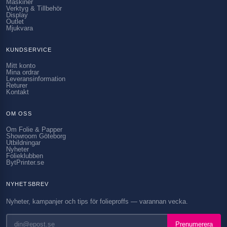
Maskiner
Verktyg & Tillbehör
Display
Outlet
Mjukvara
KUNDSERVICE
Mitt konto
Mina ordrar
Leveransinformation
Returer
Kontakt
OM OSS
Om Folie & Papper
Showroom Göteborg
Utbildningar
Nyheter
Folieklubben
BytPrinter.se
NYHETSBREV
Nyheter, kampanjer och tips för folieproffs — varannan vecka.
Prenumerera