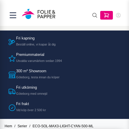
Fri kapning
Beställ online, vi kapar åt dig
Premiummaterial
Utvalda varumärken sedan 1994
300 m² Showroom
Göteborg, testa innan du köper
Fri utkörning
Göteborg med omnejd
Fri frakt
Vid köp över 2 500 kr
Hem
/
Serier
/
ECO-SOL-MAX3-LIGHT-CYAN-500-ML