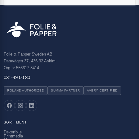
Folie & Papper Sweden AB
Datavägen 37, 436 32 Askim
Org.nr 556617-3414
031-49 00 80
ROLAND AUTHORIZED
SUMMA PARTNER
AVERY CERTIFIED
SORTIMENT
Dekorfolie
Printmedia