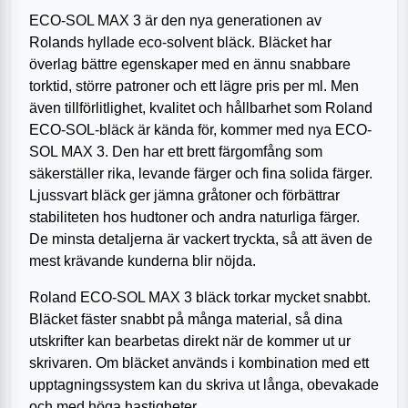
ECO-SOL MAX 3 är den nya generationen av
Rolands hyllade eco-solvent bläck. Bläcket har
överlag bättre egenskaper med en ännu snabbare
torktid, större patroner och ett lägre pris per ml. Men
även tillförlitlighet, kvalitet och hållbarhet som Roland
ECO-SOL-bläck är kända för, kommer med nya ECO-
SOL MAX 3. Den har ett brett färgomfång som
säkerställer rika, levande färger och fina solida färger.
Ljussvart bläck ger jämna gråtoner och förbättrar
stabiliteten hos hudtoner och andra naturliga färger.
De minsta detaljerna är vackert tryckta, så att även de
mest krävande kunderna blir nöjda.
Roland ECO-SOL MAX 3 bläck torkar mycket snabbt.
Bläcket fäster snabbt på många material, så dina
utskrifter kan bearbetas direkt när de kommer ut ur
skrivaren. Om bläcket används i kombination med ett
upptagningssystem kan du skriva ut långa, obevakade
och med höga hastigheter.