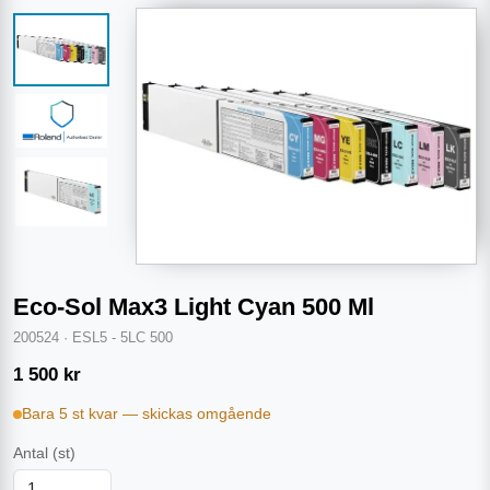
Eco-Sol Max3 Light Cyan 500 Ml
200524
·
ESL5 - 5LC 500
1 500
kr
Bara 5 st kvar — skickas omgående
Antal
(st)