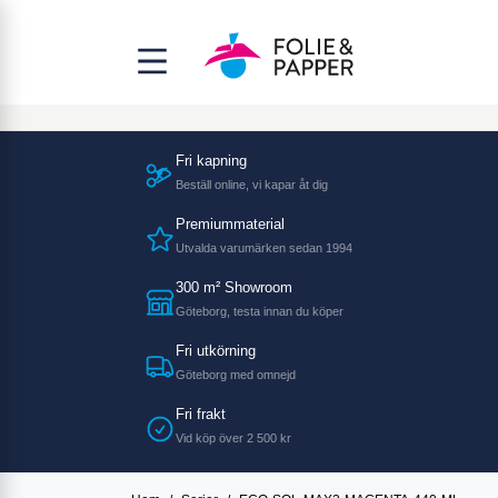
Fri kapning
Beställ online, vi kapar åt dig
Premiummaterial
Utvalda varumärken sedan 1994
300 m² Showroom
Göteborg, testa innan du köper
Fri utkörning
Göteborg med omnejd
Fri frakt
Vid köp över 2 500 kr