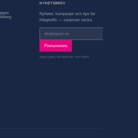
NYHETSBREV
apper
Nyheter, kampanjer och tips för
teborg
folieproffs — varannan vecka.
Prenumerera
Inga spam. Avsluta när som helst.