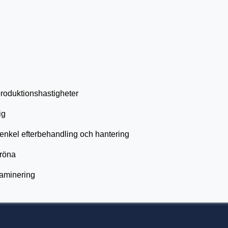
produktionshastigheter
ig
 enkel efterbehandling och hantering
gröna
 laminering