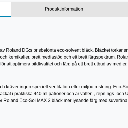
Produktinformation
Roland DG:s prisbelönta eco-solvent bläck. Bläcket torkar s
och kemikalier, brett mediastöd och ett brett färgspektrum. Ro
ör att optimera bildkvalitet och färg på ett brett utbud av medier.
ch kräver ingen speciell ventilation eller miljöutrustning. Eco-So
ckat i praktiska 440 ml patroner och är vatten-, repnings- och UV
r Roland Eco-Sol MAX 2 bläck mer lysande färg med suveräna d