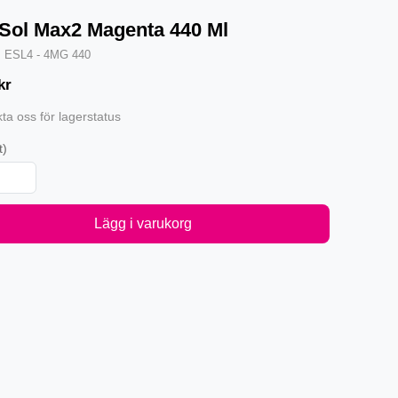
Sol Max2 Magenta 440 Ml
·
ESL4 - 4MG 440
kr
ta oss för lagerstatus
t)
Lägg i varukorg