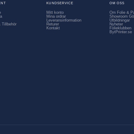
ENT
KUNDSERVICE
OM OSS
e
Mitt konto
Om Folie & P
ia
Mina ordrar
Showroom Gö
Leveransinformation
Utbildningar
 Tillbehör
Returer
Nyheter
Kontakt
Folieklubben
BytPrinter.se