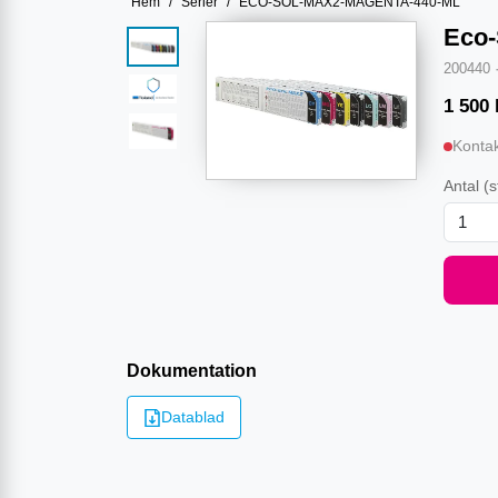
Hem
/
Serier
/
ECO-SOL-MAX2-MAGENTA-440-ML
Eco-
200440
1 500
Kontak
Antal
(s
Dokumentation
Datablad