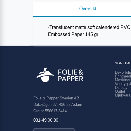
Översikt
·Translucent matte soft calendered PVC
Embossed Paper 145 gr
SORTIM
Dekorfoli
Printmed
Maskiner
Verktyg &
Display
Outlet
Mjukvara
Folie & Papper Sweden AB
Datavägen 37, 436 32 Askim
Org.nr 556617-3414
031-49 00 80