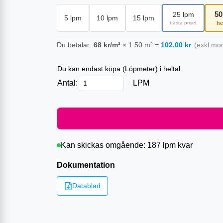
50
25
lpm
5
lpm
10
lpm
15
lpm
bästa priset
he
Du betalar:
68
kr/m²
×
1.50
m²
=
102.00
kr
(exkl mo
Du kan endast köpa (
Löpmeter
) i heltal.
Antal:
LPM
Kan skickas omgående:
187 lpm
kvar
Dokumentation
Datablad