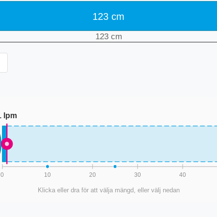
123
cm
123
cm
1
lpm
0
10
20
30
40
Klicka eller dra för att välja mängd, eller välj nedan