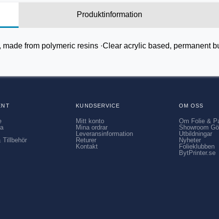
Produktinformation
, made from polymeric resins ·Clear acrylic based, permanent b
ENT
KUNDSERVICE
OM OSS
e
Mitt konto
Om Folie & P
ia
Mina ordrar
Showroom Gö
Leveransinformation
Utbildningar
 Tillbehör
Returer
Nyheter
Kontakt
Folieklubben
BytPrinter.se