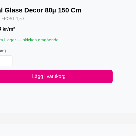
l Glass Decor 80µ 150 Cm
·
FROST 1,50
8
kr/m²
pm i lager — skickas omgående
pm)
Lägg i varukorg