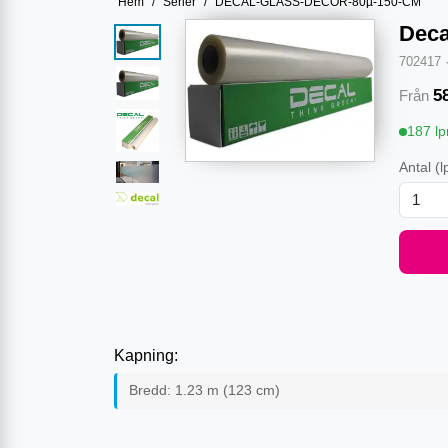
Hem
/
Serier
/
DECAL-GLASS-DECOR-80µ-150-CM
Deca
702417
5
Från
187 l
Antal
(l
Kapning:
Bredd:
1.23
m (
123
cm)