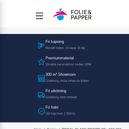
Fri kapning
Beställ online, vi kapar åt dig
Premiummaterial
Utvalda varumärken sedan 1994
300 m² Showroom
Göteborg, testa innan du köper
Fri utkörning
Göteborg med omnejd
Fri frakt
Vid köp över 2 500 kr