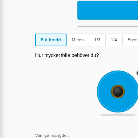
Fullbredd
Mitten
1/3
1/4
Egen
Hur mycket folie behöver du?
Vanliga mängder: