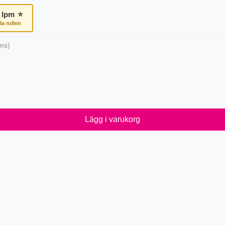
lpm
⭐
la rullen
ms)
Lägg i varukorg