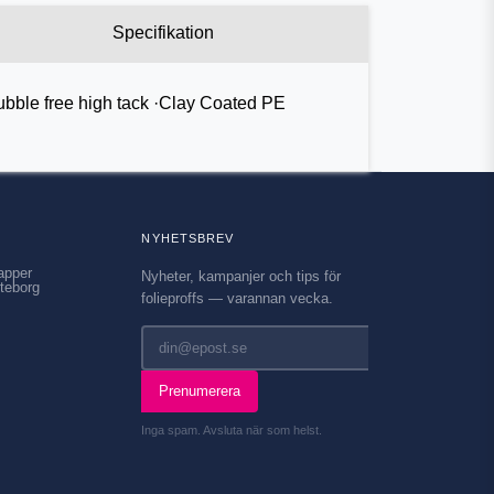
Specifikation
ubble free high tack ·Clay Coated PE
NYHETSBREV
apper
Nyheter, kampanjer och tips för
teborg
folieproffs — varannan vecka.
Prenumerera
Inga spam. Avsluta när som helst.