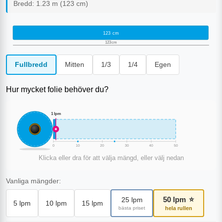
Bredd:
1.23
m (
123
cm)
123
cm
123
cm
Fullbredd
Mitten
1/3
1/4
Egen
Hur mycket folie behöver du?
1
lpm
0
10
20
30
40
50
Klicka eller dra för att välja mängd, eller välj nedan
Vanliga mängder:
50
lpm
⭐
25
lpm
5
lpm
10
lpm
15
lpm
bästa priset
hela rullen