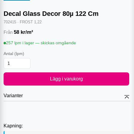
Decal Glass Decor 80µ 122 Cm
702415
·
FROST 1,22
58
kr/m²
Från
257 lpm i lager — skickas omgående
Antal
(lpm)
Lägg i varukorg
Varianter
Kapning: