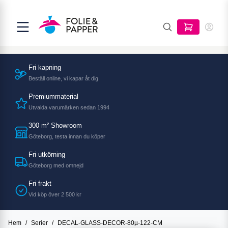
Fri kapning
Beställ online, vi kapar åt dig
Premiummaterial
Utvalda varumärken sedan 1994
300 m² Showroom
Göteborg, testa innan du köper
Fri utkörning
Göteborg med omnejd
Fri frakt
Vid köp över 2 500 kr
Hem
/
Serier
/
DECAL-GLASS-DECOR-80µ-122-CM