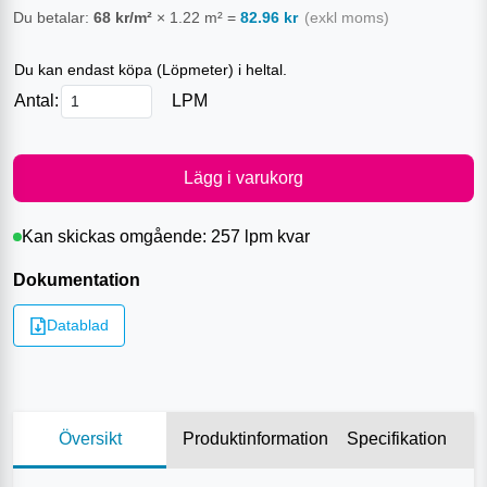
Du betalar:
68
kr/m²
×
1.22
m²
=
82.96
kr
(exkl moms)
Du kan endast köpa (
Löpmeter
) i heltal.
Antal:
LPM
Lägg i varukorg
Kan skickas omgående:
257 lpm
kvar
Dokumentation
Datablad
Översikt
Produktinformation
Specifikation