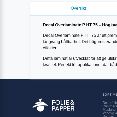
Översikt
Decal Overlaminate P HT 75 – Högkval
Decal Overlaminate P HT 75 är ett premi
långvarig hållbarhet. Det högpresterande,
effekter.
Detta laminat är utvecklat för att ge utsk
kvalitet. Perfekt för applikationer där b
SORTIM
Dekorfoli
Printmed
Maskiner
Verktyg &
Display