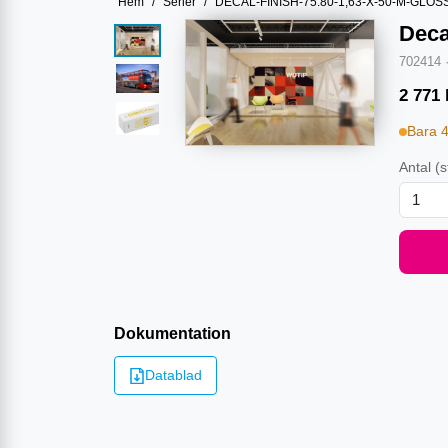
Hem
/
Serier
/
DECAL-FINISH-75.80-1,63-X-50-M-GLOS
Deca
702414
2 771
Bara 
Antal
(s
Dokumentation
Datablad