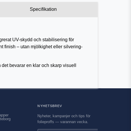
Specifikation
rerat UV-skydd och stabilisering för
 finish – utan mjölkighet eller silvering-
m det bevarar en klar och skarp visuell
NYHETSBREV
apper
Nyheter, kampanjer och tips för
teborg
folieproffs — varannan vecka.