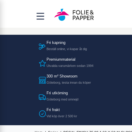
Fri kapning
Beställ online, vi kapar åt dig
Premiummaterial
Utvalda varumärken sedan 1994
300 m² Showroom
Göteborg, testa innan du köper
Fri utkörning
Göteborg med omnejd
Fri frakt
Vid köp över 2 500 kr