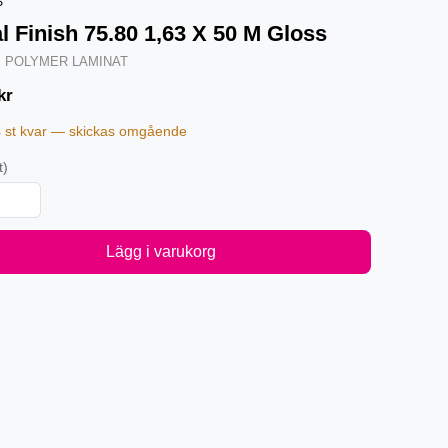
S
l Finish 75.80 1,63 X 50 M Gloss
·
POLYMER LAMINAT
kr
4 st kvar — skickas omgående
t)
Lägg i varukorg