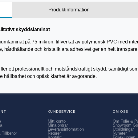
Produktinformation
itativt skyddslaminat
umlaminat på 75 mikron, tillverkat av polymerisk PVC med integ
 hårdhäftande och kristallklara adhesivet ger en helt transparent
rifter ett professionellt och motståndskraftigt skydd, samtidigt so
åde hållbarhet och optisk klarhet är avgörande.
ENT
KUNDSERVICE
OM OSS
e
Mitt konto
Om Folie & P
ia
Mina ordrar
Showroom Gö
Leveransinformation
Utbildningar
 Tillbehör
Returer
Nyheter
Kontakt
Folieklubben