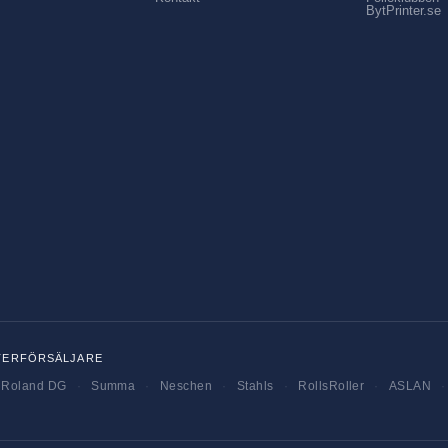
BytPrinter.se
TERFÖRSÄLJARE
Roland DG
·
Summa
·
Neschen
·
Stahls
·
RollsRoller
·
ASLAN
·