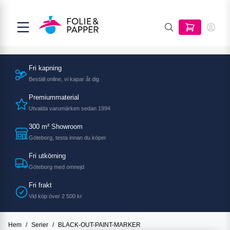
Fri kapning
Beställ online, vi kapar åt dig
Premiummaterial
Utvalda varumärken sedan 1994
300 m² Showroom
Göteborg, testa innan du köper
Fri utkörning
Göteborg med omnejd
Fri frakt
Vid köp över 2 500 kr
Hem
/
Serier
/
BLACK-OUT-PAINT-MARKER