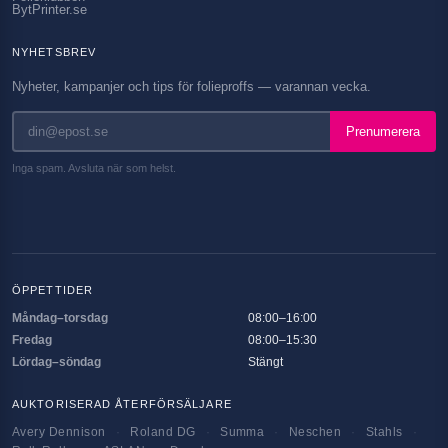
BytPrinter.se
NYHETSBREV
Nyheter, kampanjer och tips för folieproffs — varannan vecka.
Prenumerera
Inga spam. Avsluta när som helst.
ÖPPETTIDER
Måndag–torsdag
08:00–16:00
Fredag
08:00–15:30
Lördag–söndag
Stängt
AUKTORISERAD ÅTERFÖRSÄLJARE
Avery Dennison
·
Roland DG
·
Summa
·
Neschen
·
Stahls
·