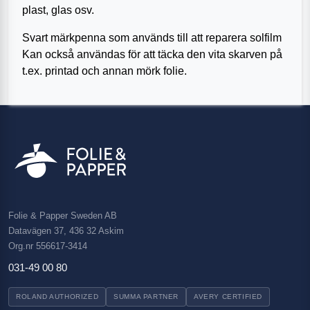
plast, glas osv.
Svart märkpenna som används till att reparera solfilm
Kan också användas för att täcka den vita skarven på
t.ex. printad och annan mörk folie.
Folie & Papper Sweden AB
Datavägen 37, 436 32 Askim
Org.nr 556617-3414
031-49 00 80
ROLAND AUTHORIZED
SUMMA PARTNER
AVERY CERTIFIED