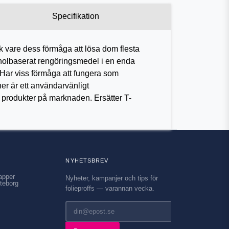
Specifikation
 vare dess förmåga att lösa dom flesta
holbaserat rengöringsmedel i en enda
 Har viss förmåga att fungera som
r är ett användarvänligt
e produkter på marknaden. Ersätter T-
NYHETSBREV
apper
Nyheter, kampanjer och tips för
teborg
folieproffs — varannan vecka.