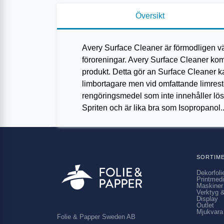
Översikt
Avery Surface Cleaner är förmodligen v
föroreningar. Avery Surface Cleaner ko
produkt. Detta gör an Surface Cleaner ka
limbortagare men vid omfattande limres
rengöringsmedel som inte innehåller lös
Spriten och är lika bra som Isopropanol.
SORTIM
Dekorfoli
Printmed
Maskiner
Verktyg &
Display
Outlet
Mjukvara
Folie & Papper Sweden AB