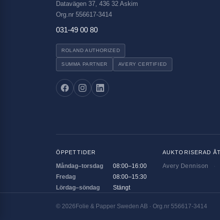
Datavägen 37, 436 32 Askim
Org.nr 556617-3414
031-49 00 80
ROLAND AUTHORIZED
SUMMA PARTNER
AVERY CERTIFIED
ÖPPETTIDER
AUKTORISERAD Å
Måndag–torsdag
08:00–16:00
Avery Dennison
·
Fredag
08:00–15:30
Lördag–söndag
Stängt
©
2026
Folie & Papper Sweden AB · Org.nr 556617-3414