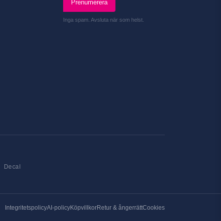
Prenumerera
Inga spam. Avsluta när som helst.
Decal
Integritetspolicy
AI-policy
Köpvillkor
Retur & ångerrätt
Cookies