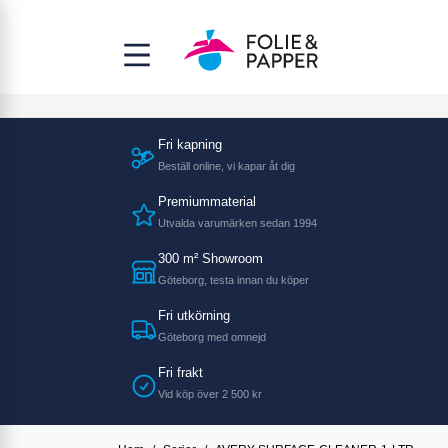
Fri kapning
Beställ online, vi kapar åt dig
Premiummaterial
Utvalda varumärken sedan 1994
300 m² Showroom
Göteborg, testa innan du köper
Fri utkörning
Göteborg med omnejd
Fri frakt
Vid köp över 2 500 kr