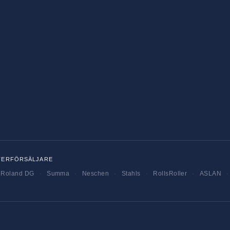
TERFÖRSÄLJARE
Roland DG
·
Summa
·
Neschen
·
Stahls
·
RollsRoller
·
ASLAN
·