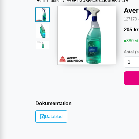
Hem
/
Serier
/
AVERY-SURFACE-CLEANER-1-LTR
Aver
127173
205
kr
380 st
Antal
(s
Dokumentation
Datablad