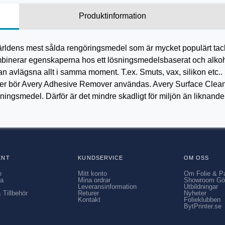
Produktinformation
ärldens mest sålda rengöringsmedel som är mycket populärt tack
mbinerar egenskaperna hos ett lösningsmedelsbaserat och alko
n avlägsna allt i samma moment. T.ex. Smuts, vax, silikon etc..
ter bör Avery Adhesive Remover användas. Avery Surface Cleane
ningsmedel. Därför är det mindre skadligt för miljön än liknand
.
ENT
KUNDSERVICE
OM OSS
e
Mitt konto
Om Folie & P
ia
Mina ordrar
Showroom Gö
Leveransinformation
Utbildningar
 Tillbehör
Returer
Nyheter
Kontakt
Folieklubben
BytPrinter.se