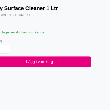
y Surface Cleaner 1 Ltr
·
AVERY CLEANER 1L
 i lager — skickas omgående
t)
Lägg i varukorg