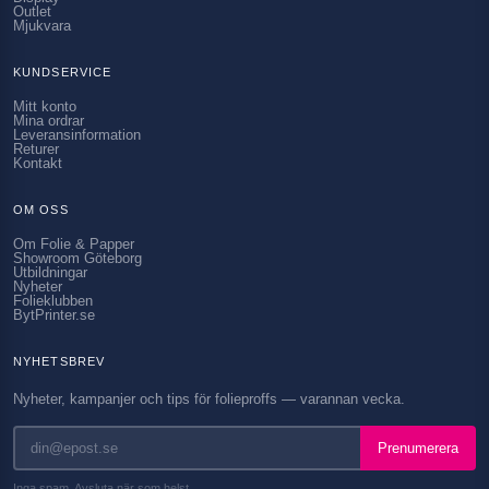
Outlet
Mjukvara
KUNDSERVICE
Mitt konto
Mina ordrar
Leveransinformation
Returer
Kontakt
OM OSS
Om Folie & Papper
Showroom Göteborg
Utbildningar
Nyheter
Folieklubben
BytPrinter.se
NYHETSBREV
Nyheter, kampanjer och tips för folieproffs — varannan vecka.
Prenumerera
Inga spam. Avsluta när som helst.