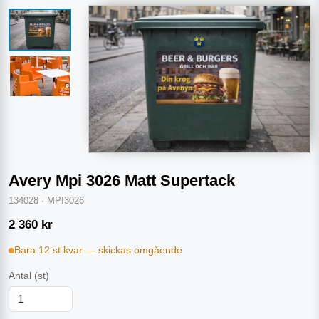
Avery Mpi 3026 Matt Supertack
134028
·
MPI3026
2 360
kr
Bara 12 st kvar — skickas omgående
Antal
(st)