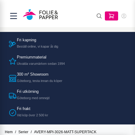
Fri kapning
Beställ online, vi kapar åt dig
Premiummaterial
Utvalda varumärken sedan 1994
300 m² Showroom
Göteborg, testa innan du köper
Fri utkörning
Göteborg med omnejd
Fri frakt
Vid köp över 2 500 kr
Hem
/
Serier
/
AVERY-MPI-3026-MATT-SUPERTACK