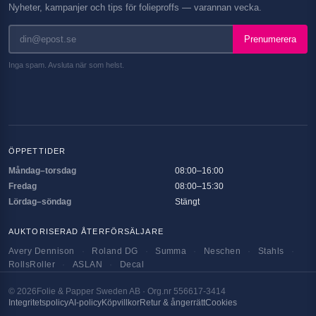
Nyheter, kampanjer och tips för folieproffs — varannan vecka.
Prenumerera
Inga spam. Avsluta när som helst.
ÖPPETTIDER
Måndag–torsdag
08:00–16:00
Fredag
08:00–15:30
Lördag–söndag
Stängt
AUKTORISERAD ÅTERFÖRSÄLJARE
Avery Dennison
·
Roland DG
·
Summa
·
Neschen
·
Stahls
·
RollsRoller
·
ASLAN
·
Decal
©
2026
Folie & Papper Sweden AB · Org.nr 556617-3414
Integritetspolicy
AI-policy
Köpvillkor
Retur & ångerrätt
Cookies