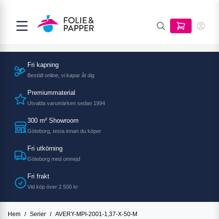
Fri kapning
Beställ online, vi kapar åt dig
Premiummaterial
Utvalda varumärken sedan 1994
300 m² Showroom
Göteborg, testa innan du köper
Fri utkörning
Göteborg med omnejd
Fri frakt
Vid köp över 2 500 kr
Hem
/
Serier
/
AVERY-MPI-2001-1,37-X-50-M