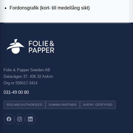
Fordonsgrafik (kort- till medellång sikt)
Folie & Papper Sweden AB
Datavägen 37, 436 32 Askim
Org.nr 556617-3414
031-49 00 80
ROLAND AUTHORIZED
SUMMA PARTNER
AVERY CERTIFIED