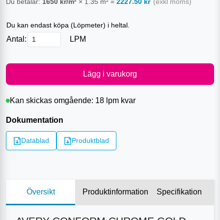
Du betalar:
1650
kr/m²
×
1.35
m²
=
2227.50
kr
(exkl moms)
Du kan endast köpa (
Löpmeter
) i heltal.
Antal:
LPM
Lägg i varukorg
Kan skickas omgående:
18 lpm
kvar
Dokumentation
Datablad
Produktblad
Översikt
Produktinformation
Specifikation