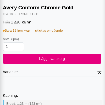
Avery Conform Chrome Gold
134018
·
CHROME GOLD
1 220
kr/m²
Från
Bara 18 lpm kvar — skickas omgående
Antal
(lpm)
Lägg i varukorg
Varianter
Kapning:
Bredd:
1.23
m (
123
cm)