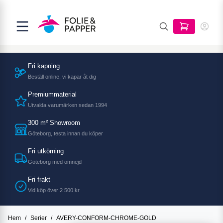
Fri kapning
Beställ online, vi kapar åt dig
Premiummaterial
Utvalda varumärken sedan 1994
300 m² Showroom
Göteborg, testa innan du köper
Fri utkörning
Göteborg med omnejd
Fri frakt
Vid köp över 2 500 kr
Hem
/
Serier
/
AVERY-CONFORM-CHROME-GOLD