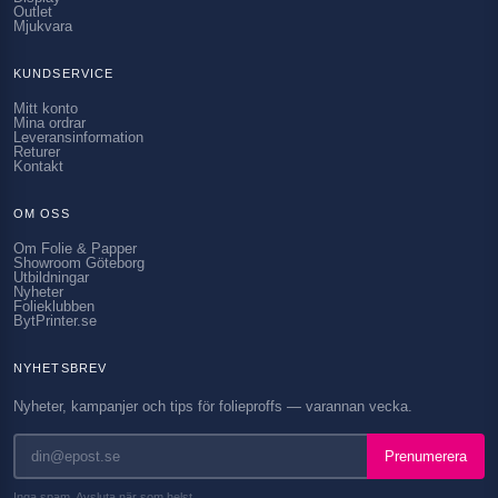
Outlet
Mjukvara
KUNDSERVICE
Mitt konto
Mina ordrar
Leveransinformation
Returer
Kontakt
OM OSS
Om Folie & Papper
Showroom Göteborg
Utbildningar
Nyheter
Folieklubben
BytPrinter.se
NYHETSBREV
Nyheter, kampanjer och tips för folieproffs — varannan vecka.
Prenumerera
Inga spam. Avsluta när som helst.