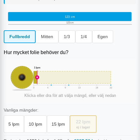
123
cm
123
cm
Fullbredd
Mitten
1/3
1/4
Egen
Hur mycket folie behöver du?
1
lpm
0
4
9
13
18
22
Klicka eller dra för att välja mängd, eller välj nedan
Vanliga mängder:
22
lpm
5
lpm
10
lpm
15
lpm
ej i lager