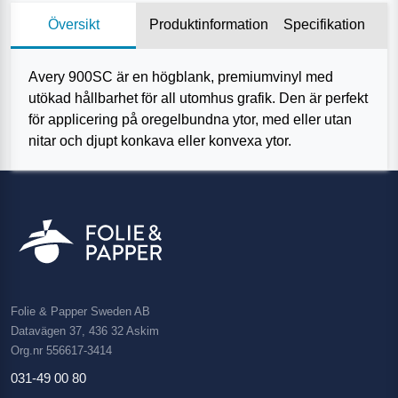
Översikt
Produktinformation
Specifikation
Avery 900SC är en högblank, premiumvinyl med
utökad hållbarhet för all utomhus grafik. Den är perfekt
för applicering på oregelbundna ytor, med eller utan
nitar och djupt konkava eller konvexa ytor.
Folie & Papper Sweden AB
Datavägen 37, 436 32 Askim
Org.nr 556617-3414
031-49 00 80