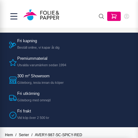
Fri kapning
Beställ online, vi kapar åt dig
Premiummaterial
Utvalda varumärken sedan 1994
300 m² Showroom
Göteborg, testa innan du köper
Fri utkörning
Göteborg med omnejd
Fri frakt
Vid köp över 2 500 kr
Hem
/
Serier
/
AVERY-987-SC-SPICY-RED