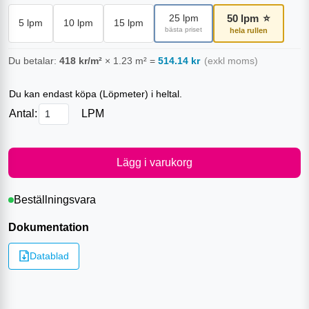
50
lpm
⭐
25
lpm
5
lpm
10
lpm
15
lpm
bästa priset
hela rullen
Du betalar:
418
kr/m²
×
1.23
m²
=
514.14
kr
(exkl moms)
Du kan endast köpa (
Löpmeter
) i heltal.
Antal:
LPM
Lägg i varukorg
Beställningsvara
Dokumentation
Datablad