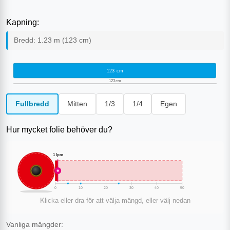
Kapning:
Bredd:
1.23
m (
123
cm)
123
cm
123
cm
Fullbredd
Mitten
1/3
1/4
Egen
Hur mycket folie behöver du?
1
lpm
0
10
20
30
40
50
Klicka eller dra för att välja mängd, eller välj nedan
Vanliga mängder: