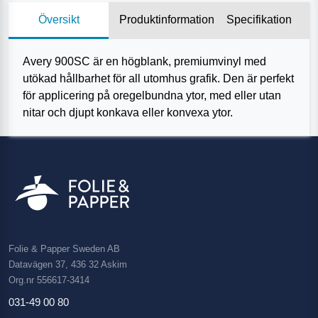
Översikt
Produktinformation
Specifikation
Avery 900SC är en högblank, premiumvinyl med
utökad hållbarhet för all utomhus grafik. Den är perfekt
för applicering på oregelbundna ytor, med eller utan
nitar och djupt konkava eller konvexa ytor.
Folie & Papper Sweden AB
Datavägen 37, 436 32 Askim
Org.nr 556617-3414
031-49 00 80