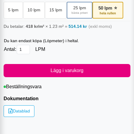
50
lpm
⭐
25
lpm
5
lpm
10
lpm
15
lpm
bästa priset
hela rullen
Du betalar:
418
kr/m²
×
1.23
m²
=
514.14
kr
(exkl moms)
Du kan endast köpa (
Löpmeter
) i heltal.
Antal:
LPM
Lägg i varukorg
Beställningsvara
Dokumentation
Datablad