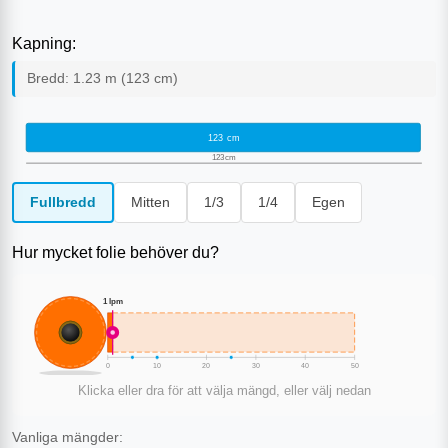
Kapning:
Bredd:
1.23
m (
123
cm)
123
cm
123
cm
Fullbredd
Mitten
1/3
1/4
Egen
Hur mycket folie behöver du?
1
lpm
0
10
20
30
40
50
Klicka eller dra för att välja mängd, eller välj nedan
Vanliga mängder: