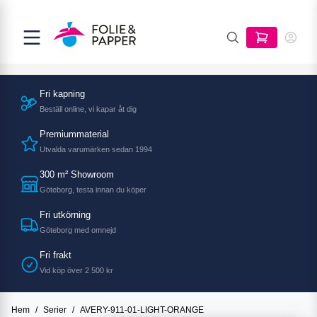
Fri kapning
Beställ online, vi kapar åt dig
Premiummaterial
Utvalda varumärken sedan 1994
300 m² Showroom
Göteborg, testa innan du köper
Fri utkörning
Göteborg med omnejd
Fri frakt
Vid köp över 2 500 kr
Hem
/
Serier
/
AVERY-911-01-LIGHT-ORANGE