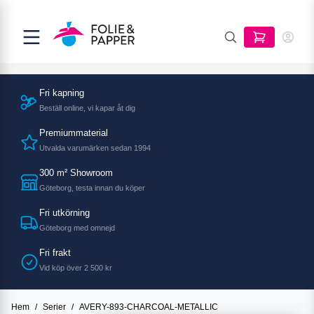
Fri kapning
Beställ online, vi kapar åt dig
Premiummaterial
Utvalda varumärken sedan 1994
300 m² Showroom
Göteborg, testa innan du köper
Fri utkörning
Göteborg med omnejd
Fri frakt
Vid köp över 2 500 kr
Hem
/
Serier
/
AVERY-893-CHARCOAL-METALLIC