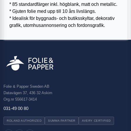
* 85 standardfärger inkl. högblank, matt och metallic.
* Gjuten folie med upp till 10 års livslängs.
* Idealisk för byggnads- och butiksskyltar, dekorativ
grafik, utomhusannonsering och fordonsgrafik.
Folie & Papper Sweden AB
Datavägen 37, 436 32 Askim
Org.nr 556617-3414
031-49 00 80
ROLAND AUTHORIZED
SUMMA PARTNER
AVERY CERTIFIED