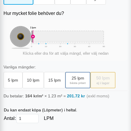
Hur mycket folie behöver du?
1
lpm
0
10
20
30
40
50
Klicka eller dra för att välja mängd, eller välj nedan
Vanliga mängder:
50
lpm
25
lpm
5
lpm
10
lpm
15
lpm
bästa priset
ej i lager
Du betalar:
164
kr/m²
×
1.23
m²
=
201.72
kr
(exkl moms)
Du kan endast köpa (
Löpmeter
) i heltal.
Antal:
LPM