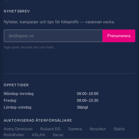
NYHETSBREV
Nyheter, kampanjer och tips för folieproffs — varannan vecka.
Prenumerera
Inga spam. Avsluta när som helst.
ÖPPETTIDER
Måndag–torsdag
08:00–16:00
Fredag
08:00–15:30
Lördag–söndag
Stängt
AUKTORISERAD ÅTERFÖRSÄLJARE
Avery Dennison
·
Roland DG
·
Summa
·
Neschen
·
Stahls
·
RollsRoller
·
ASLAN
·
Decal