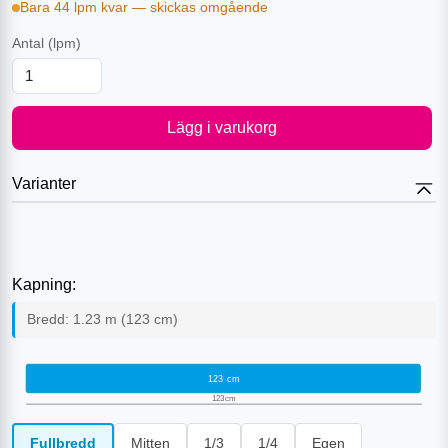
Bara 44 lpm kvar — skickas omgående
Antal
(lpm)
Lägg i varukorg
Varianter
Kapning:
Bredd:
1.23
m (
123
cm)
123
cm
123
cm
Fullbredd
Mitten
1/3
1/4
Egen