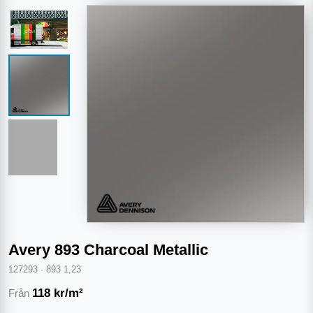
Avery 893 Charcoal Metallic
127293
·
893 1,23
118
kr/m²
Från