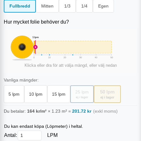
Fullbredd
Mitten
1/3
1/4
Egen
Hur mycket folie behöver du?
1
lpm
0
10
20
30
40
50
Klicka eller dra för att välja mängd, eller välj nedan
Vanliga mängder:
50
lpm
25
lpm
5
lpm
10
lpm
15
lpm
ej i lager
ej i lager
Du betalar:
164
kr/m²
×
1.23
m²
=
201.72
kr
(exkl moms)
Du kan endast köpa (
Löpmeter
) i heltal.
Antal:
LPM