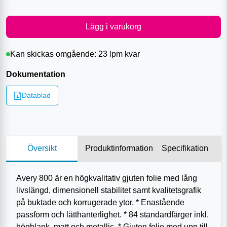
Lägg i varukorg
Kan skickas omgående:
23 lpm
kvar
Dokumentation
Datablad
Översikt
Produktinformation
Specifikation
Avery 800 är en högkvalitativ gjuten folie med lång
livslängd, dimensionell stabilitet samt kvalitetsgrafik
på buktade och korrugerade ytor. * Enastående
passform och lätthanterlighet. * 84 standardfärger inkl.
högblank, matt och metallic. * Gjuten folie med upp till