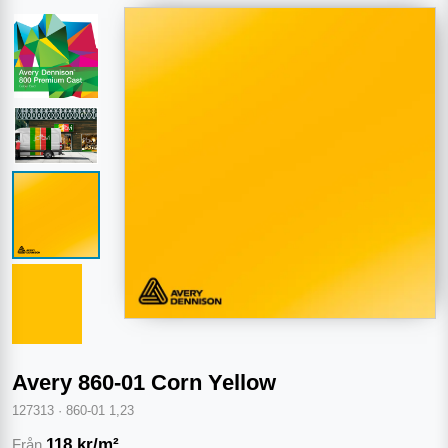
Avery 860-01 Corn Yellow
127313
·
860-01 1,23
118
kr/m²
Från