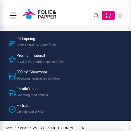
Fri kapning
Beställ online, vi kapar åt dig
Premiummaterial
Utvalda varumärken sedan 1994
300 m² Showroom
Göteborg, testa innan du köper
Fri utkörning
Göteborg med omnejd
Fri frakt
Vid köp över 2 500 kr
Hem
/
Serier
/
AVERY-860-01-CORN-YELLOW