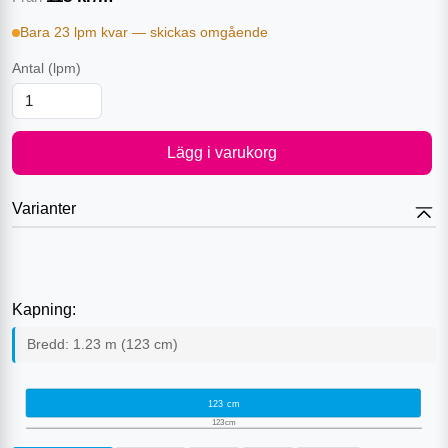
Bara 23 lpm kvar — skickas omgående
Antal
(lpm)
Lägg i varukorg
Varianter
Kapning:
Bredd:
1.23
m (
123
cm)
123
cm
123
cm