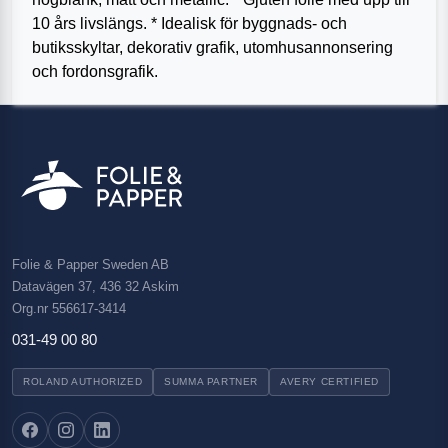
10 års livslängs. * Idealisk för byggnads- och
butiksskyltar, dekorativ grafik, utomhusannonsering
och fordonsgrafik.
Folie & Papper Sweden AB
Datavägen 37, 436 32 Askim
Org.nr 556617-3414
031-49 00 80
ROLAND AUTHORIZED
SUMMA PARTNER
AVERY CERTIFIED