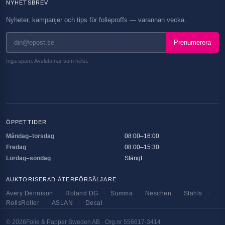
NYHETSBREV
Nyheter, kampanjer och tips för folieproffs — varannan vecka.
Prenumerera
Inga spam. Avsluta när som helst.
ÖPPETTIDER
Måndag–torsdag
08:00–16:00
Fredag
08:00–15:30
Lördag–söndag
Stängt
AUKTORISERAD ÅTERFÖRSÄLJARE
Avery Dennison
·
Roland DG
·
Summa
·
Neschen
·
Stahls
·
RollsRoller
·
ASLAN
·
Decal
©
2026
Folie & Papper Sweden AB · Org.nr 556617-3414