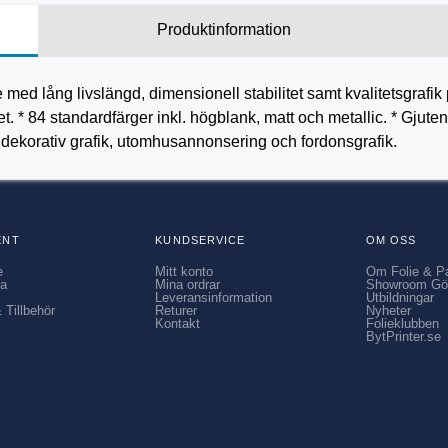
Produktinformation
e med lång livslängd, dimensionell stabilitet samt kvalitetsgrafi
 * 84 standardfärger inkl. högblank, matt och metallic. * Gjuten f
, dekorativ grafik, utomhusannonsering och fordonsgrafik.
ENT
KUNDSERVICE
OM OSS
e
Mitt konto
Om Folie & P
ia
Mina ordrar
Showroom Gö
Leveransinformation
Utbildningar
 Tillbehör
Returer
Nyheter
Kontakt
Folieklubben
BytPrinter.se