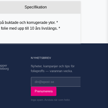
Specifikation
k på buktade och korrugerade ytor. *
olie med upp till 10 års livslängs. *
NYHETSBREV
apper
Nyheter, kampanjer och tips för
teborg
folieproffs — varannan vecka.
Prenumerera
Inga spam. Avsluta när som helst.