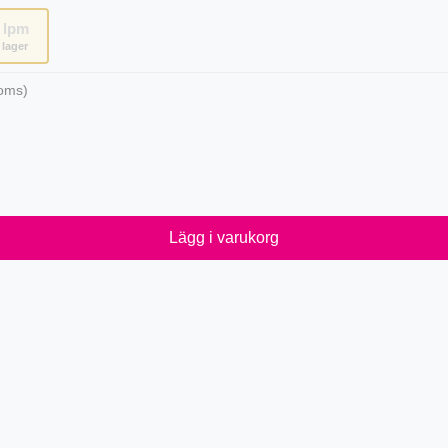
lpm
i lager
oms)
Lägg i varukorg