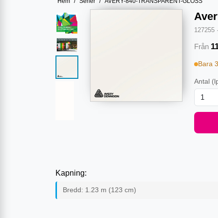
Hem
/
Serier
/
AVERY-840-TRANSPARENT-GLOSS
Aver
127255
1
Från
Bara 
Antal
(l
Kapning:
Bredd:
1.23
m (
123
cm)