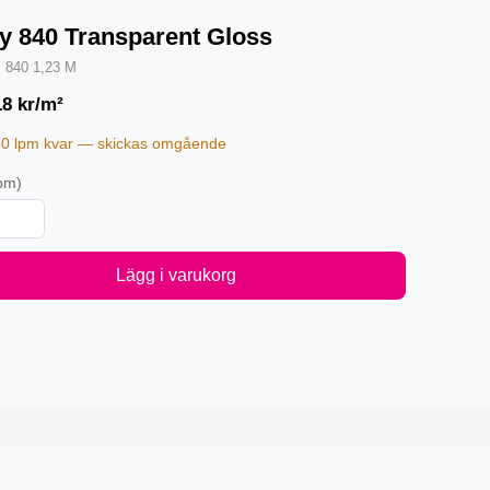
y 840 Transparent Gloss
·
840 1,23 M
18
kr/m²
30 lpm kvar — skickas omgående
pm)
Lägg i varukorg