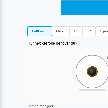
Fullbredd
Mitten
1/3
1/4
Egen
Hur mycket folie behöver du?
Vanliga mängder: