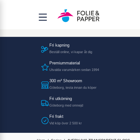
Fri kapning
Beställ online, vi kapar åt dig
Premiummaterial
Utvalda varumärken sedan 1994
300 m² Showroom
Göteborg, testa innan du köper
Fri utkörning
Göteborg med omnejd
Fri frakt
Vid köp över 2 500 kr