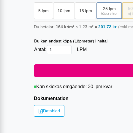
50
25
lpm
5
lpm
10
lpm
15
lpm
bästa priset
ej 
Du betalar:
164
kr/m²
×
1.23
m²
=
201.72
kr
(exkl m
Du kan endast köpa (
Löpmeter
) i heltal.
Antal:
LPM
Kan skickas omgående:
30 lpm
kvar
Dokumentation
Datablad