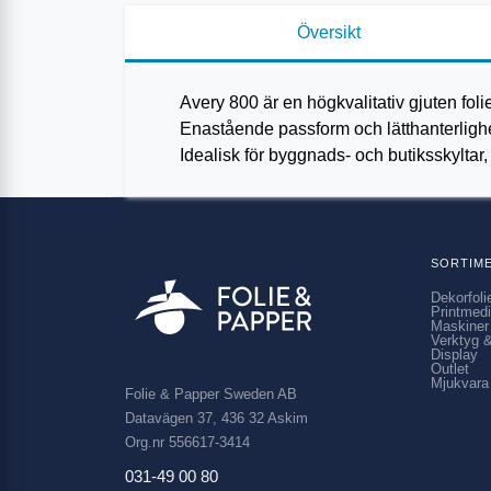
Översikt
Avery 800 är en högkvalitativ gjuten foli
Enastående passform och lätthanterlighet.
Idealisk för byggnads- och butiksskyltar
SORTIM
Dekorfoli
Printmed
Maskiner
Verktyg &
Display
Outlet
Mjukvara
Folie & Papper Sweden AB
Datavägen 37, 436 32 Askim
Org.nr 556617-3414
031-49 00 80