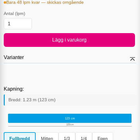
Bara 48 lpm kvar — skickas omgående
Antal
(lpm)
Lägg i varukorg
Varianter
Kapning:
Bredd:
1.23
m (
123
cm)
123
cm
123
cm
Fullbredd
Mitten
1/3
1/4
Egen