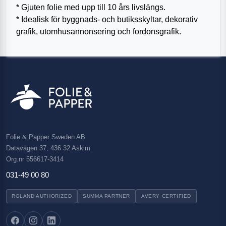
* Gjuten folie med upp till 10 års livslängs.
* Idealisk för byggnads- och butiksskyltar, dekorativ
grafik, utomhusannonsering och fordonsgrafik.
Folie & Papper Sweden AB
Datavägen 37, 436 32 Askim
Org.nr 556617-3414
031-49 00 80
ROLAND AUTHORIZED
SUMMA PARTNER
AVERY CERTIFIED