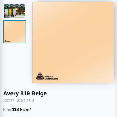
Avery 819 Beige
127277
·
819 1,23 M
118
kr/m²
Från