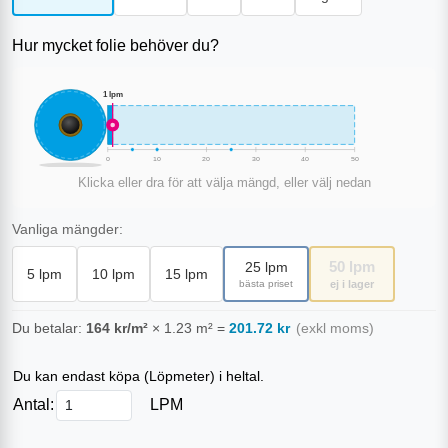
Hur mycket folie behöver du?
1
lpm
0
10
20
30
40
50
Klicka eller dra för att välja mängd, eller välj nedan
Vanliga mängder:
50
lpm
25
lpm
5
lpm
10
lpm
15
lpm
bästa priset
ej i lager
Du betalar:
164
kr/m²
×
1.23
m²
=
201.72
kr
(exkl moms)
Du kan endast köpa (
Löpmeter
) i heltal.
Antal:
LPM