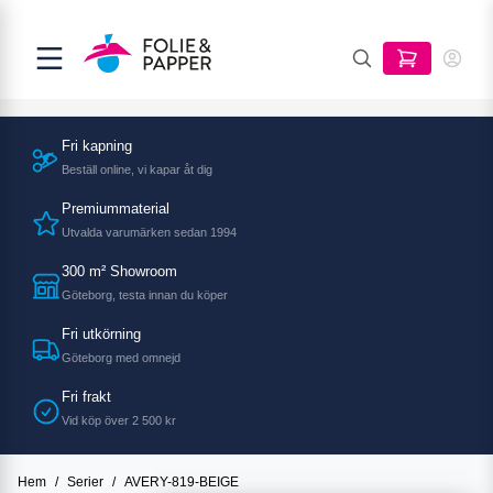
Fri kapning
Beställ online, vi kapar åt dig
Premiummaterial
Utvalda varumärken sedan 1994
300 m² Showroom
Göteborg, testa innan du köper
Fri utkörning
Göteborg med omnejd
Fri frakt
Vid köp över 2 500 kr
Hem
/
Serier
/
AVERY-819-BEIGE