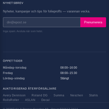
NYHETSBREV
Nyheter, kampanjer och tips för folieproffs — varannan vecka.
Prenumerera
Inga spam. Avsluta när som helst.
ÖPPETTIDER
Måndag–torsdag
08:00–16:00
Fredag
08:00–15:30
Lördag–söndag
Stängt
AUKTORISERAD ÅTERFÖRSÄLJARE
Avery Dennison
·
Roland DG
·
Summa
·
Neschen
·
Stahls
·
RollsRoller
·
ASLAN
·
Decal