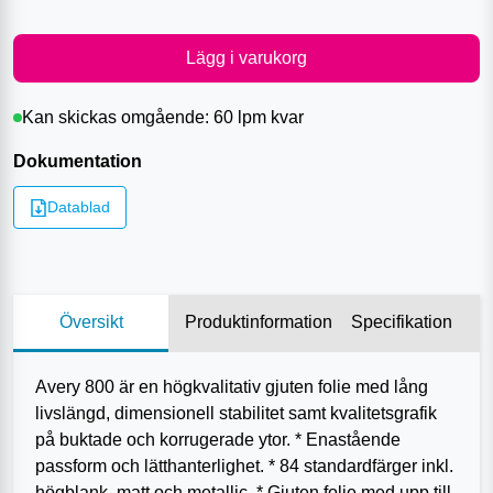
Lägg i varukorg
Kan skickas omgående:
60 lpm
kvar
Dokumentation
Datablad
Översikt
Produktinformation
Specifikation
Avery 800 är en högkvalitativ gjuten folie med lång
livslängd, dimensionell stabilitet samt kvalitetsgrafik
på buktade och korrugerade ytor. * Enastående
passform och lätthanterlighet. * 84 standardfärger inkl.
högblank, matt och metallic. * Gjuten folie med upp till