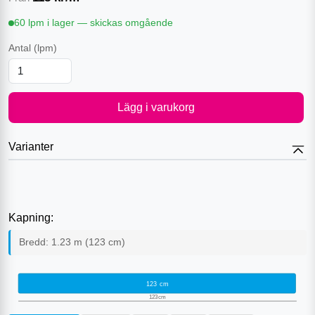
60 lpm i lager — skickas omgående
Antal
(lpm)
Lägg i varukorg
Varianter
Kapning:
Bredd:
1.23
m (
123
cm)
123
cm
123
cm