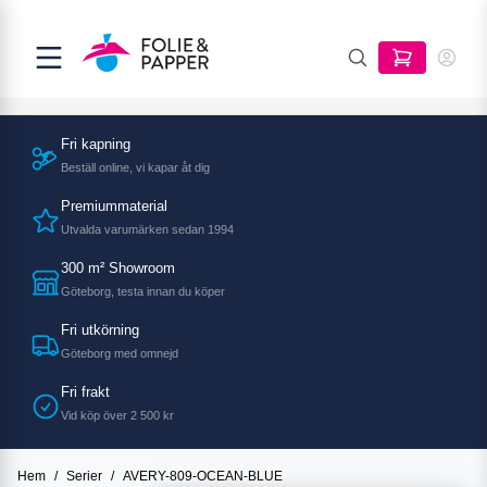
Fri kapning
Beställ online, vi kapar åt dig
Premiummaterial
Utvalda varumärken sedan 1994
300 m² Showroom
Göteborg, testa innan du köper
Fri utkörning
Göteborg med omnejd
Fri frakt
Vid köp över 2 500 kr
Hem
/
Serier
/
AVERY-809-OCEAN-BLUE