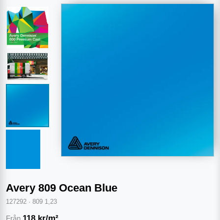
Avery 809 Ocean Blue
127292
·
809 1,23
118
kr/m²
Från