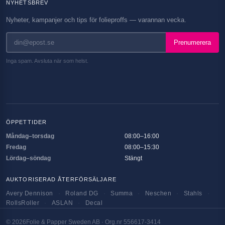
NYHETSBREV
Nyheter, kampanjer och tips för folieproffs — varannan vecka.
Prenumerera
Inga spam. Avsluta när som helst.
ÖPPETTIDER
Måndag–torsdag
08:00–16:00
Fredag
08:00–15:30
Lördag–söndag
Stängt
AUKTORISERAD ÅTERFÖRSÄLJARE
Avery Dennison
·
Roland DG
·
Summa
·
Neschen
·
Stahls
·
RollsRoller
·
ASLAN
·
Decal
©
2026
Folie & Papper Sweden AB · Org.nr 556617-3414