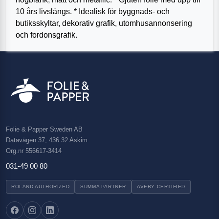
10 års livslängs. * Idealisk för byggnads- och
butiksskyltar, dekorativ grafik, utomhusannonsering
och fordonsgrafik.
Folie & Papper Sweden AB
Datavägen 37, 436 32 Askim
Org.nr 556617-3414
031-49 00 80
ROLAND AUTHORIZED
SUMMA PARTNER
AVERY CERTIFIED