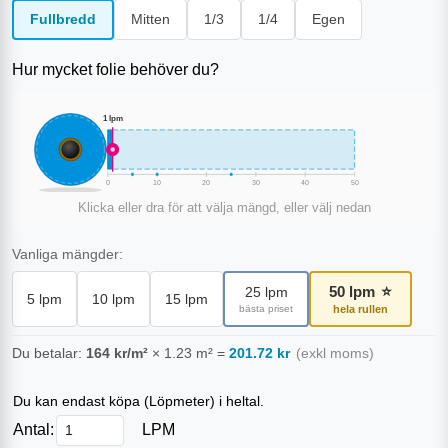
Fullbredd
Mitten
1/3
1/4
Egen
Hur mycket folie behöver du?
1
lpm
0
10
20
30
40
50
Klicka eller dra för att välja mängd, eller välj nedan
Vanliga mängder:
50
lpm
⭐
25
lpm
5
lpm
10
lpm
15
lpm
bästa priset
hela rullen
Du betalar:
164
kr/m²
×
1.23
m²
=
201.72
kr
(exkl moms)
Du kan endast köpa (
Löpmeter
) i heltal.
Antal:
LPM