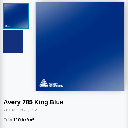
Avery 785 King Blue
215014
·
785 1,23 M
110
kr/m²
Från