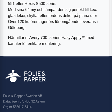
551 eller Hexis S500-serie.
Med sina 64 my och lämpar den sig perfekt till t.ex.
glasdekor, skyltar eller fordons dekor på plana utor
Över 120 kulörer lagerförs för omgående leverans i
Göteborg.
Här hittar ni Avery 700 -serien Easy Apply™ med
kanaler för enklare montering.
Folie & Papper Sweden AB
Datavägen 37, 436 32 Askim
Org.nr 556617-3414