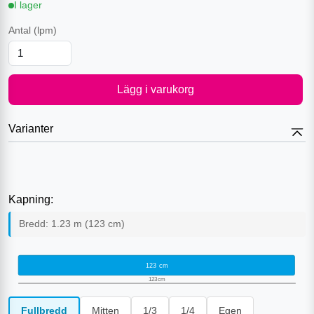
I lager
Antal
(lpm)
Lägg i varukorg
Varianter
Kapning:
Bredd:
1.23
m (
123
cm)
123
cm
123
cm
Fullbredd
Mitten
1/3
1/4
Egen