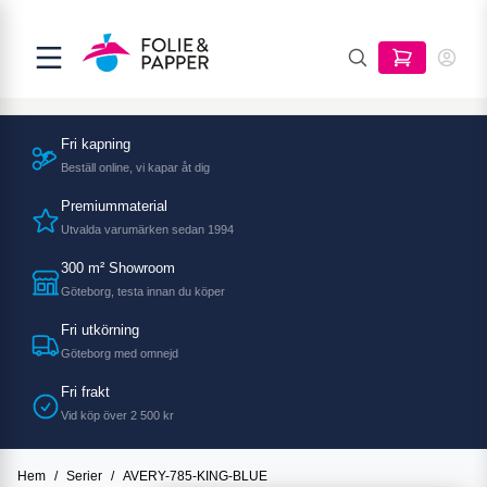
Fri kapning
Beställ online, vi kapar åt dig
Premiummaterial
Utvalda varumärken sedan 1994
300 m² Showroom
Göteborg, testa innan du köper
Fri utkörning
Göteborg med omnejd
Fri frakt
Vid köp över 2 500 kr
Hem
/
Serier
/
AVERY-785-KING-BLUE