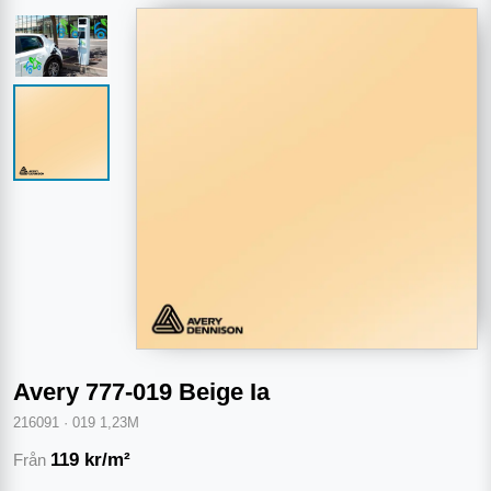
Avery 777-019 Beige Ia
216091
·
019 1,23M
119
kr/m²
Från