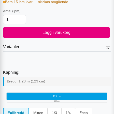
Bara 15 lpm kvar — skickas omgående
Antal
(lpm)
Lägg i varukorg
Varianter
Kapning:
Bredd:
1.23
m (
123
cm)
123
cm
123
cm
Fullbredd
Mitten
1/3
1/4
Egen