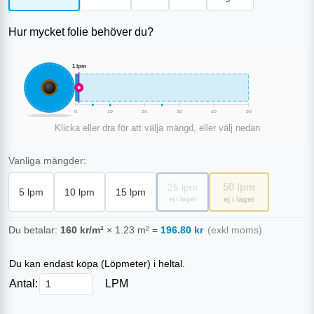
Hur mycket folie behöver du?
1
lpm
0
10
20
30
40
50
Klicka eller dra för att välja mängd, eller välj nedan
Vanliga mängder:
50
lpm
25
lpm
5
lpm
10
lpm
15
lpm
ej i lager
ej i lager
Du betalar:
160
kr/m²
×
1.23
m²
=
196.80
kr
(exkl moms)
Du kan endast köpa (
Löpmeter
) i heltal.
Antal:
LPM