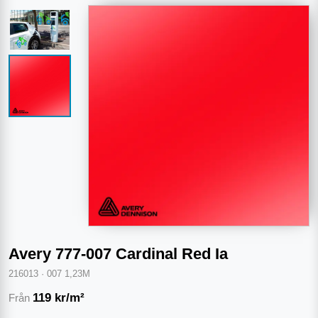
Avery 777-007 Cardinal Red Ia
216013
·
007 1,23M
119
kr/m²
Från