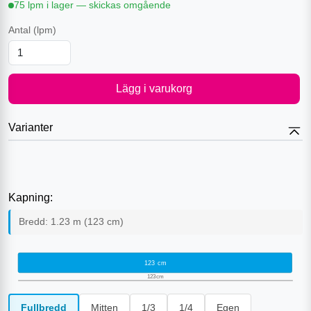
75 lpm i lager — skickas omgående
Antal
(lpm)
Lägg i varukorg
Varianter
Kapning:
Bredd:
1.23
m (
123
cm)
123
cm
123
cm
Fullbredd
Mitten
1/3
1/4
Egen