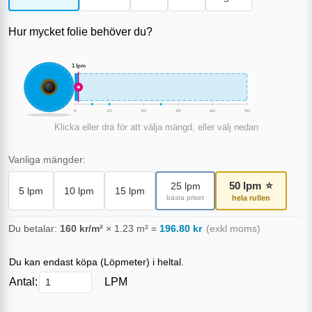
Hur mycket folie behöver du?
1
lpm
0
10
20
30
40
50
Klicka eller dra för att välja mängd, eller välj nedan
Vanliga mängder:
50
lpm
⭐
25
lpm
5
lpm
10
lpm
15
lpm
bästa priset
hela rullen
Du betalar:
160
kr/m²
×
1.23
m²
=
196.80
kr
(exkl moms)
Du kan endast köpa (
Löpmeter
) i heltal.
Antal:
LPM