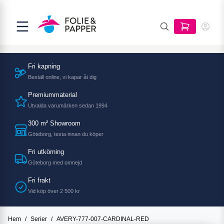
Fri kapning
Beställ online, vi kapar åt dig
Premiummaterial
Utvalda varumärken sedan 1994
300 m² Showroom
Göteborg, testa innan du köper
Fri utkörning
Göteborg med omnejd
Fri frakt
Vid köp över 2 500 kr
Hem
/
Serier
/
AVERY-777-007-CARDINAL-RED