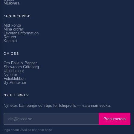
Mjukvara
KUNDSERVICE
Mitt konto
Mina ordrar
Leveransinformation
Returer
Kontakt
OM OSS
Om Folie & Papper
Showroom Göteborg
Utbildningar
Nyheter
Folieklubben
BytPrinter.se
NYHETSBREV
Nyheter, kampanjer och tips för folieproffs — varannan vecka.
Prenumerera
Inga spam. Avsluta när som helst.