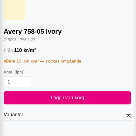
Avery 758-05 Ivory
215098
·
758 1,23
110
kr/m²
Från
Bara 10 lpm kvar — skickas omgående
Antal
(lpm)
Lägg i varukorg
Varianter