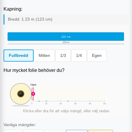
Kapning:
Bredd:
1.23
m (
123
cm)
123
cm
123
cm
Fullbredd
Mitten
1/3
1/4
Egen
Hur mycket folie behöver du?
1
lpm
0
10
20
30
40
50
Klicka eller dra för att välja mängd, eller välj nedan
Vanliga mängder: