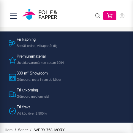
Fri kapning
Beställ online, vi kapar åt dig
Premiummaterial
Utvalda varumärken sedan 1994
300 m² Showroom
Göteborg, testa innan du köper
Fri utkörning
Göteborg med omnejd
Fri frakt
Vid köp över 2 500 kr
Hem
/
Serier
/
AVERY-758-IVORY