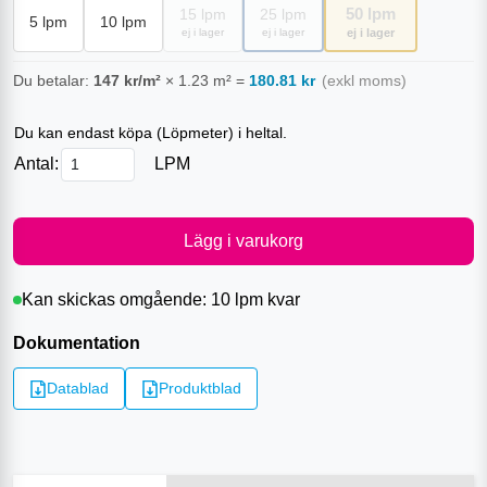
50
lpm
15
lpm
25
lpm
5
lpm
10
lpm
ej i lager
ej i lager
ej i lager
Du betalar:
147
kr/m²
×
1.23
m²
=
180.81
kr
(exkl moms)
Du kan endast köpa (
Löpmeter
) i heltal.
Antal:
LPM
Lägg i varukorg
Kan skickas omgående:
10 lpm
kvar
Dokumentation
Datablad
Produktblad