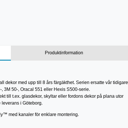
Produktinformation
l all dekor med upp till 8 års färgäkthet. Serien ersatte vår tidig
0-, 3M 50-, Oracal 551 eller Hexis S500-serie.
 till t.ex. glasdekor, skyltar eller fordons dekor på plana utor
 leverans i Göteborg.
ply™ med kanaler för enklare montering.