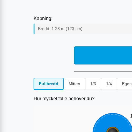
Kapning:
Bredd:
1.23
m (
123
cm)
Fullbredd
Mitten
1/3
1/4
Egen
Hur mycket folie behöver du?