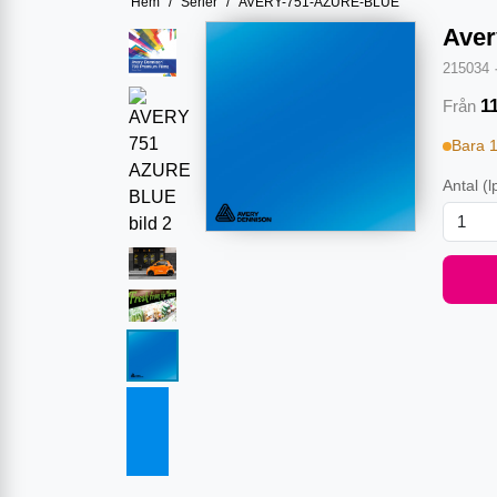
Hem
/
Serier
/
AVERY-751-AZURE-BLUE
Aver
215034
1
Från
Bara 
Antal
(l