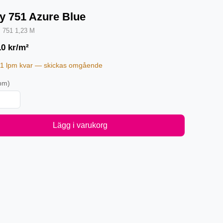
y 751 Azure Blue
·
751 1,23 M
10
kr/m²
11 lpm kvar — skickas omgående
pm)
Lägg i varukorg