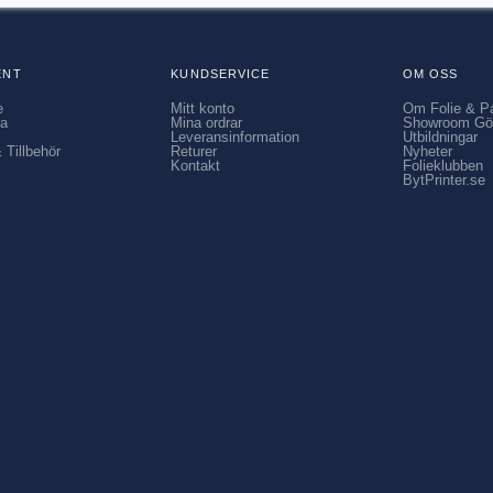
ENT
KUNDSERVICE
OM OSS
e
Mitt konto
Om Folie & P
ia
Mina ordrar
Showroom Gö
Leveransinformation
Utbildningar
 Tillbehör
Returer
Nyheter
Kontakt
Folieklubben
BytPrinter.se