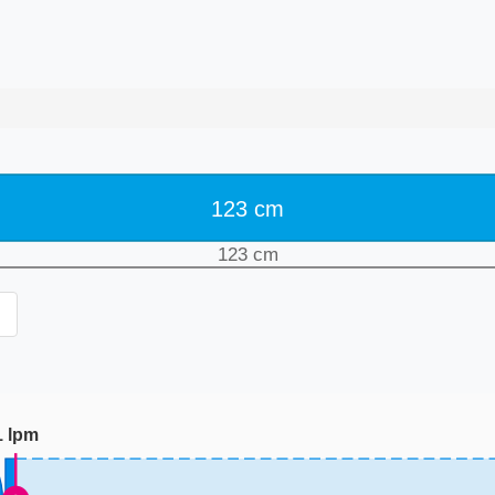
123
cm
123
cm
1
lpm