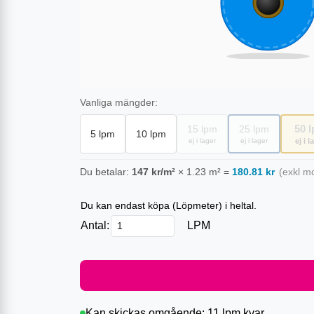
Vanliga mängder:
50
l
15
lpm
25
lpm
5
lpm
10
lpm
ej i lager
ej i lager
ej i l
Du betalar:
147
kr/m²
×
1.23
m²
=
180.81
kr
(exkl m
Du kan endast köpa (
Löpmeter
) i heltal.
Antal:
LPM
Kan skickas omgående:
11 lpm
kvar