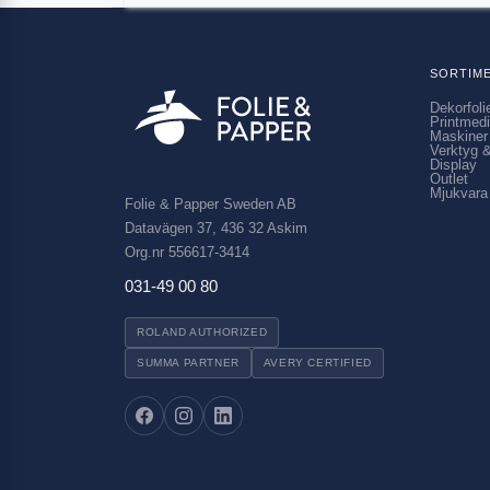
SORTIM
Dekorfoli
Printmed
Maskiner
Verktyg &
Display
Outlet
Mjukvara
Folie & Papper Sweden AB
Datavägen 37, 436 32 Askim
Org.nr 556617-3414
031-49 00 80
ROLAND AUTHORIZED
SUMMA PARTNER
AVERY CERTIFIED