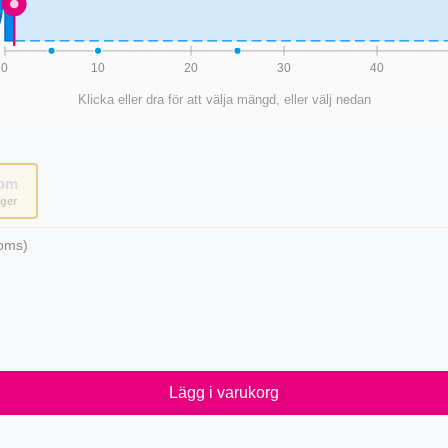
0
10
20
30
40
Klicka eller dra för att välja mängd, eller välj nedan
pm
ager
oms)
Lägg i varukorg