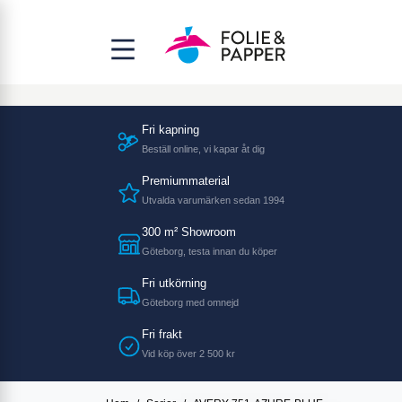
Fri kapning
Beställ online, vi kapar åt dig
Premiummaterial
Utvalda varumärken sedan 1994
300 m² Showroom
Göteborg, testa innan du köper
Fri utkörning
Göteborg med omnejd
Fri frakt
Vid köp över 2 500 kr