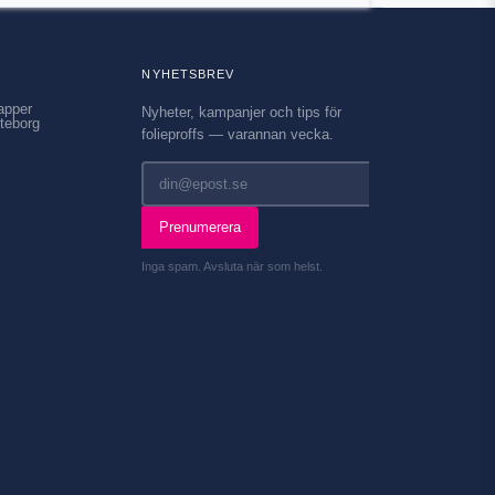
NYHETSBREV
apper
Nyheter, kampanjer och tips för
teborg
folieproffs — varannan vecka.
Prenumerera
Inga spam. Avsluta när som helst.