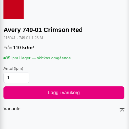
Avery 749-01 Crimson Red
215041
·
749-01 1,23 M
110
kr/m²
Från
95 lpm i lager — skickas omgående
Antal
(lpm)
Lägg i varukorg
Varianter