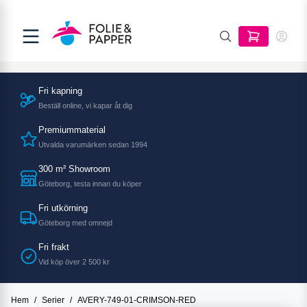
Fri kapning
Beställ online, vi kapar åt dig
Premiummaterial
Utvalda varumärken sedan 1994
300 m² Showroom
Göteborg, testa innan du köper
Fri utkörning
Göteborg med omnejd
Fri frakt
Vid köp över 2 500 kr
Hem
/
Serier
/
AVERY-749-01-CRIMSON-RED