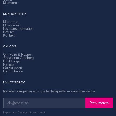
Mjukvara
KUNDSERVICE
Mitt konto
Mina ordrar
Leveransinformation
Returer
Kontakt
OM OSS
Om Folie & Papper
Showroom Göteborg
Utbildningar
Nyheter
Folieklubben
BytPrinter.se
NYHETSBREV
Nyheter, kampanjer och tips för folieproffs — varannan vecka.
Prenumerera
Inga spam. Avsluta när som helst.