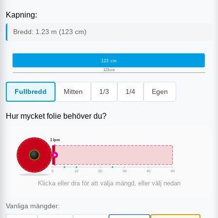
Kapning:
Bredd:
1.23
m (
123
cm)
123
cm
123
cm
Fullbredd
Mitten
1/3
1/4
Egen
Hur mycket folie behöver du?
1
lpm
0
10
20
30
40
50
Klicka eller dra för att välja mängd, eller välj nedan
Vanliga mängder: