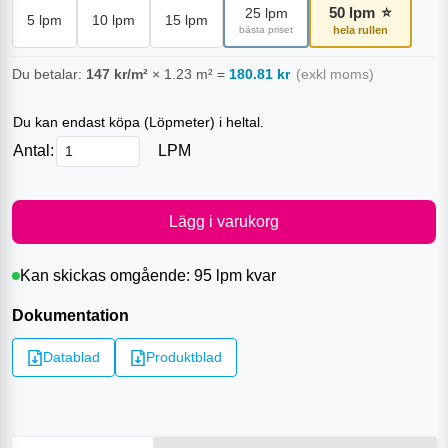
50
lpm
⭐
25
lpm
5
lpm
10
lpm
15
lpm
bästa priset
hela rullen
Du betalar:
147
kr/m²
×
1.23
m²
=
180.81
kr
(exkl moms)
Du kan endast köpa (
Löpmeter
) i heltal.
Antal:
LPM
Lägg i varukorg
Kan skickas omgående:
95 lpm
kvar
Dokumentation
Datablad
Produktblad