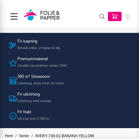
Fri kapning
Beställ online, vi kapar åt dig
Premiummaterial
Utvalda varumärken sedan 1994
300 m² Showroom
Göteborg, testa innan du köper
Fri utkörning
Göteborg med omnejd
Fri frakt
Vid köp över 2 500 kr
Hem
/
Serier
/
AVERY-739-01-BANANA-YELLOW