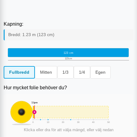
Kapning:
Bredd:
1.23
m (
123
cm)
123
cm
123
cm
Fullbredd
Mitten
1/3
1/4
Egen
Hur mycket folie behöver du?
1
lpm
0
10
20
30
40
50
Klicka eller dra för att välja mängd, eller välj nedan