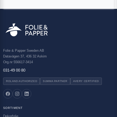
Folie & Papper Sweden AB
Datavägen 37, 436 32 Askim
Org.nr 556617-3414
031-49 00 80
ROLAND AUTHORIZED
SUMMA PARTNER
AVERY CERTIFIED
SORTIMENT
Dekorfolie