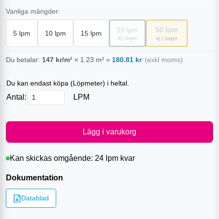
Vanliga mängder:
50
lpm
25
lpm
5
lpm
10
lpm
15
lpm
ej i lager
ej i lager
Du betalar:
147
kr/m²
×
1.23
m²
=
180.81
kr
(exkl moms)
Du kan endast köpa (
Löpmeter
) i heltal.
Antal:
LPM
Lägg i varukorg
Kan skickas omgående:
24 lpm
kvar
Dokumentation
Datablad