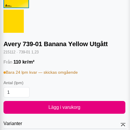
Avery 739-01 Banana Yellow Utgått
215112
·
739-01 1,23
110
kr/m²
Från
Bara 24 lpm kvar — skickas omgående
Antal
(lpm)
Lägg i varukorg
Varianter