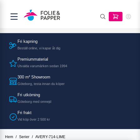
Fri kapning
Beställ online, vi kapar åt dig
Premiummaterial
Utvalda varumärken sedan 1994
300 m² Showroom
Göteborg, testa innan du köper
Fri utkörning
Göteborg med omnejd
Fri frakt
Vid köp över 2 500 kr
Hem
/
Serier
/
AVERY-714-LIME