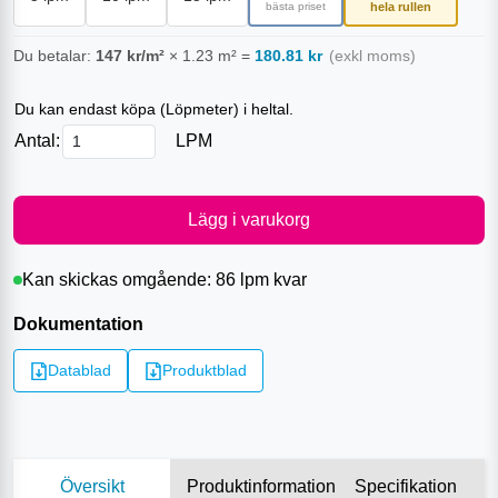
bästa priset
hela rullen
Du betalar:
147
kr/m²
×
1.23
m²
=
180.81
kr
(exkl moms)
Du kan endast köpa (
Löpmeter
) i heltal.
Antal:
LPM
Lägg i varukorg
Kan skickas omgående:
86 lpm
kvar
Dokumentation
Datablad
Produktblad
Översikt
Produktinformation
Specifikation