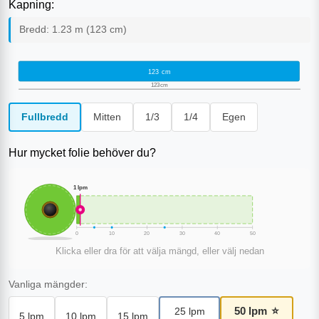
Kapning:
Bredd:
1.23
m (
123
cm)
123
cm
123
cm
Fullbredd
Mitten
1/3
1/4
Egen
Hur mycket folie behöver du?
1
lpm
0
10
20
30
40
50
Klicka eller dra för att välja mängd, eller välj nedan
Vanliga mängder:
50
lpm
⭐
25
lpm
5
lpm
10
lpm
15
lpm