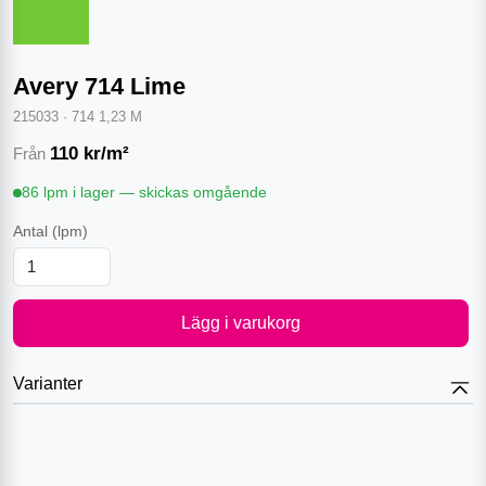
Avery 714 Lime
215033
·
714 1,23 M
110
kr/m²
Från
86 lpm i lager — skickas omgående
Antal
(lpm)
Lägg i varukorg
Varianter