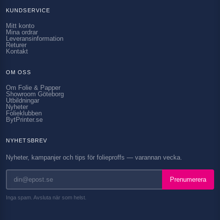
KUNDSERVICE
Mitt konto
Mina ordrar
Leveransinformation
Returer
Kontakt
OM OSS
Om Folie & Papper
Showroom Göteborg
Utbildningar
Nyheter
Folieklubben
BytPrinter.se
NYHETSBREV
Nyheter, kampanjer och tips för folieproffs — varannan vecka.
Prenumerera
Inga spam. Avsluta när som helst.