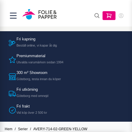
Fri kapning
Beställ online, vi kapar åt dig
Premiummaterial
Utvalda varumärken sedan 1994
300 m² Showroom
Göteborg, testa innan du köper
Fri utkörning
Göteborg med omnejd
Fri frakt
Vid köp över 2 500 kr
Hem
/
Serier
/
AVERY-714-02-GREEN-YELLOW