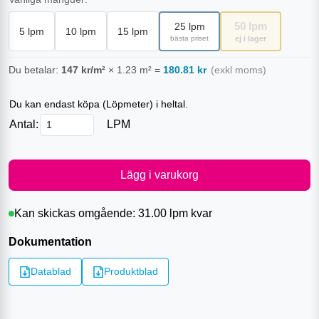
50
lpm
25
lpm
5
lpm
10
lpm
15
lpm
bästa priset
ej i lager
Du betalar:
147
kr/m²
×
1.23
m²
=
180.81
kr
(exkl moms)
Du kan endast köpa (
Löpmeter
) i heltal.
Antal:
LPM
Lägg i varukorg
Kan skickas omgående:
31.00 lpm
kvar
Dokumentation
Datablad
Produktblad