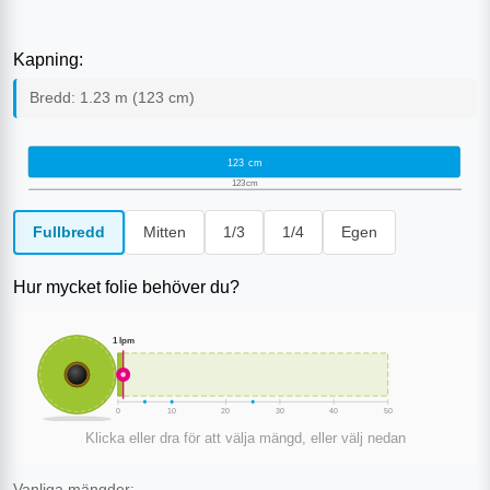
Kapning:
Bredd:
1.23
m (
123
cm)
123
cm
123
cm
Fullbredd
Mitten
1/3
1/4
Egen
Hur mycket folie behöver du?
1
lpm
0
10
20
30
40
50
Klicka eller dra för att välja mängd, eller välj nedan
Vanliga mängder: