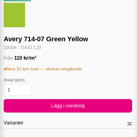
Avery 714-07 Green Yellow
215106
·
714-02 1,23
110
kr/m²
Från
Bara 31 lpm kvar — skickas omgående
Antal
(lpm)
Lägg i varukorg
Varianter