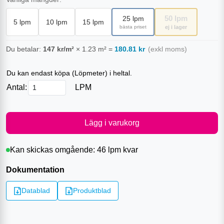
50
lpm
25
lpm
5
lpm
10
lpm
15
lpm
bästa priset
ej i lager
Du betalar:
147
kr/m²
×
1.23
m²
=
180.81
kr
(exkl moms)
Du kan endast köpa (
Löpmeter
) i heltal.
Antal:
LPM
Lägg i varukorg
Kan skickas omgående:
46 lpm
kvar
Dokumentation
Datablad
Produktblad