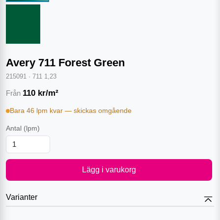
Avery 711 Forest Green
215091
·
711 1,23
110
kr/m²
Från
Bara 46 lpm kvar — skickas omgående
Antal
(lpm)
Lägg i varukorg
Varianter