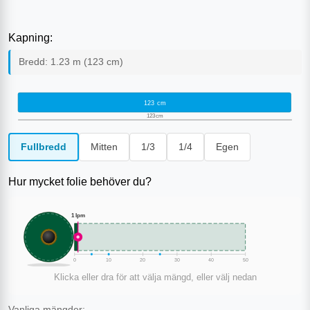
Kapning:
Bredd:
1.23
m (
123
cm)
123
cm
123
cm
Fullbredd
Mitten
1/3
1/4
Egen
Hur mycket folie behöver du?
1
lpm
0
10
20
30
40
50
Klicka eller dra för att välja mängd, eller välj nedan
Vanliga mängder: