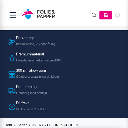
Fri kapning
Beställ online, vi kapar åt dig
Premiummaterial
Utvalda varumärken sedan 1994
300 m² Showroom
Göteborg, testa innan du köper
Fri utkörning
Göteborg med omnejd
Fri frakt
Vid köp över 2 500 kr
Hem
/
Serier
/
AVERY-711-FOREST-GREEN