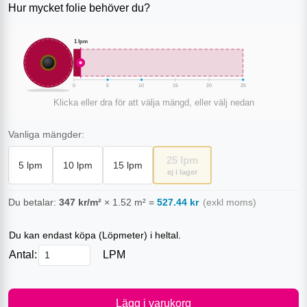
Hur mycket folie behöver du?
1
lpm
0
5
10
15
20
25
Klicka eller dra för att välja mängd, eller välj nedan
Vanliga mängder:
25
lpm
5
lpm
10
lpm
15
lpm
ej i lager
Du betalar:
347
kr/m²
×
1.52
m²
=
527.44
kr
(exkl moms)
Du kan endast köpa (
Löpmeter
) i heltal.
Antal:
LPM
Lägg i varukorg