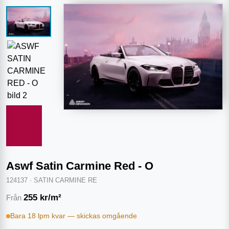
Aswf Satin Carmine Red - O
124137
·
SATIN CARMINE RE
255
kr/m²
Från
Bara 18 lpm kvar — skickas omgående