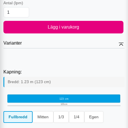
Antal
(lpm)
Lägg i varukorg
Varianter
Kapning:
Bredd:
1.23
m (
123
cm)
123
cm
123
cm
Fullbredd
Mitten
1/3
1/4
Egen