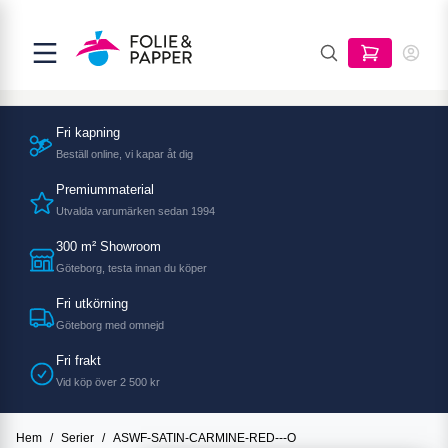
Fri kapning
Beställ online, vi kapar åt dig
Premiummaterial
Utvalda varumärken sedan 1994
300 m² Showroom
Göteborg, testa innan du köper
Fri utkörning
Göteborg med omnejd
Fri frakt
Vid köp över 2 500 kr
Hem
/
Serier
/
ASWF-SATIN-CARMINE-RED---O