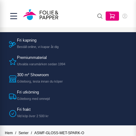
Fri kapning
Beställ online, vi kapar åt dig
Premiummaterial
Utvalda varumärken sedan 1994
300 m² Showroom
Göteborg, testa innan du köper
Fri utkörning
Göteborg med omnejd
Fri frakt
Vid köp över 2 500 kr
Hem
/
Serier
/
ASWF-GLOSS-MET-SPARK-O