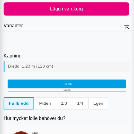
Lägg i varukorg
Varianter
Kapning:
Bredd:
1.23
m (
123
cm)
123
cm
123
cm
Fullbredd
Mitten
1/3
1/4
Egen
Hur mycket folie behöver du?
1
lpm