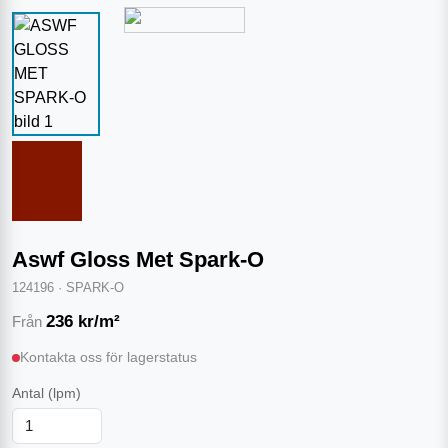
Aswf Gloss Met Spark-O
124196
·
SPARK-O
236
kr/m²
Från
Kontakta oss för lagerstatus
Antal
(lpm)