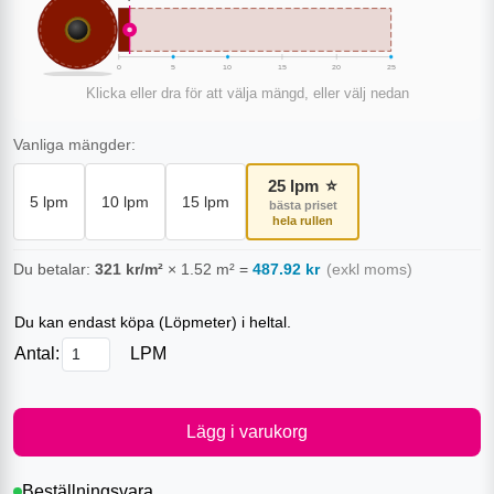
0
5
10
15
20
25
Klicka eller dra för att välja mängd, eller välj nedan
Vanliga mängder:
25
lpm
⭐
5
lpm
10
lpm
15
lpm
bästa priset
hela rullen
Du betalar:
321
kr/m²
×
1.52
m²
=
487.92
kr
(exkl moms)
Du kan endast köpa (
Löpmeter
) i heltal.
Antal:
LPM
Lägg i varukorg
Beställningsvara