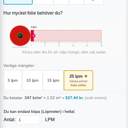
Hur mycket folie behöver du?
1
lpm
0
5
10
15
20
25
Klicka eller dra för att välja mängd, eller välj nedan
Vanliga mängder:
25
lpm
⭐
5
lpm
10
lpm
15
lpm
bästa priset
hela rullen
Du betalar:
347
kr/m²
×
1.52
m²
=
527.44
kr
(exkl moms)
Du kan endast köpa (
Löpmeter
) i heltal.
Antal:
LPM