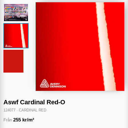
Aswf Cardinal Red-O
124077
·
CARDINAL RED
255
kr/m²
Från