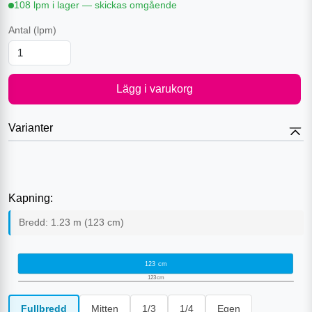
108 lpm i lager — skickas omgående
Antal
(lpm)
Lägg i varukorg
Varianter
Kapning:
Bredd:
1.23
m (
123
cm)
123
cm
123
cm
Fullbredd
Mitten
1/3
1/4
Egen