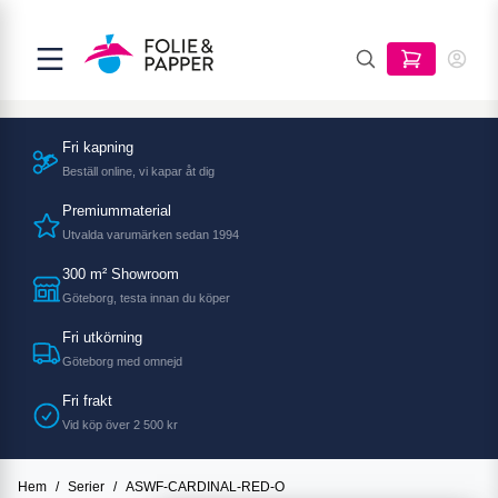
Fri kapning
Beställ online, vi kapar åt dig
Premiummaterial
Utvalda varumärken sedan 1994
300 m² Showroom
Göteborg, testa innan du köper
Fri utkörning
Göteborg med omnejd
Fri frakt
Vid köp över 2 500 kr
Hem
/
Serier
/
ASWF-CARDINAL-RED-O