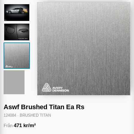
Aswf Brushed Titan Ea Rs
124084
·
BRUSHED TITAN
471
kr/m²
Från