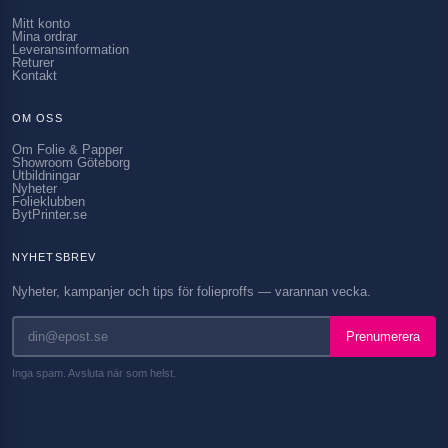
Mitt konto
Mina ordrar
Leveransinformation
Returer
Kontakt
OM OSS
Om Folie & Papper
Showroom Göteborg
Utbildningar
Nyheter
Folieklubben
BytPrinter.se
NYHETSBREV
Nyheter, kampanjer och tips för folieproffs — varannan vecka.
Prenumerera
Inga spam. Avsluta när som helst.