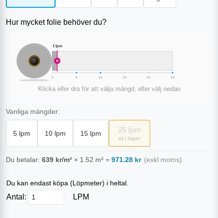
Hur mycket folie behöver du?
1
lpm
0
5
10
15
20
25
Klicka eller dra för att välja mängd, eller välj nedan
Vanliga mängder:
25
lpm
5
lpm
10
lpm
15
lpm
ej i lager
Du betalar:
639
kr/m²
×
1.52
m²
=
971.28
kr
(exkl moms)
Du kan endast köpa (
Löpmeter
) i heltal.
Antal:
LPM