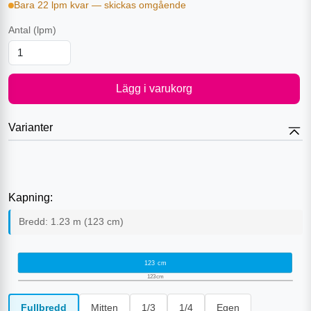
Bara 22 lpm kvar — skickas omgående
Antal
(lpm)
Lägg i varukorg
Varianter
Kapning:
Bredd:
1.23
m (
123
cm)
123
cm
123
cm
Fullbredd
Mitten
1/3
1/4
Egen