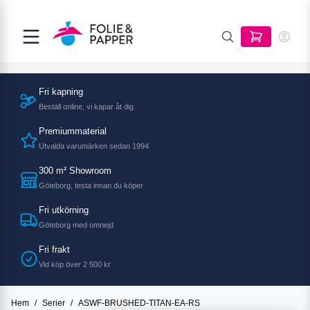
Fri kapning
Beställ online, vi kapar åt dig
Premiummaterial
Utvalda varumärken sedan 1994
300 m² Showroom
Göteborg, testa innan du köper
Fri utkörning
Göteborg med omnejd
Fri frakt
Vid köp över 2 500 kr
Hem
/
Serier
/
ASWF-BRUSHED-TITAN-EA-RS