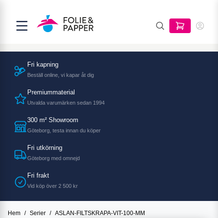
Fri kapning
Beställ online, vi kapar åt dig
Premiummaterial
Utvalda varumärken sedan 1994
300 m² Showroom
Göteborg, testa innan du köper
Fri utkörning
Göteborg med omnejd
Fri frakt
Vid köp över 2 500 kr
Hem
/
Serier
/
ASLAN-FILTSKRAPA-VIT-100-MM