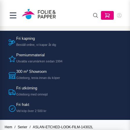
Fri kapning
Beställ online, vi kapar åt dig
Premiummaterial
Utvalda varumärken sedan 1994
300 m² Showroom
Göteborg, testa innan du köper
Fri utkörning
Göteborg med omnejd
Fri frakt
Vid köp över 2 500 kr
Hem
/
Serier
/
ASLAN-ETCHED-LOOK-FILM-14302L