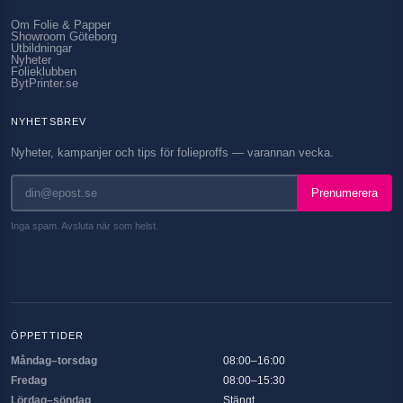
Om Folie & Papper
Showroom Göteborg
Utbildningar
Nyheter
Folieklubben
BytPrinter.se
NYHETSBREV
Nyheter, kampanjer och tips för folieproffs — varannan vecka.
Prenumerera
Inga spam. Avsluta när som helst.
ÖPPETTIDER
Måndag–torsdag
08:00–16:00
Fredag
08:00–15:30
Lördag–söndag
Stängt