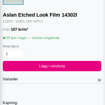
Aslan Etched Look Film 14302l
123074
·
14302L DRY APPLY
107
kr/m²
Från
225 lpm i lager — skickas omgående
Antal
(lpm)
Lägg i varukorg
Varianter
Kapning: