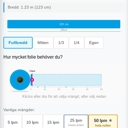
Bredd:
1.23
m (
123
cm)
123
cm
123
cm
Fullbredd
Mitten
1/3
1/4
Egen
Hur mycket folie behöver du?
1
lpm
0
10
20
30
40
50
Klicka eller dra för att välja mängd, eller välj nedan
Vanliga mängder:
50
lpm
⭐
25
lpm
5
lpm
10
lpm
15
lpm
bästa priset
hela rullen