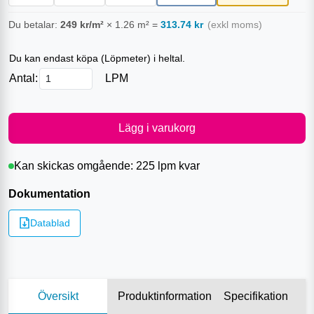
Du betalar:
249
kr/m²
×
1.26
m²
=
313.74
kr
(exkl moms)
Du kan endast köpa (
Löpmeter
) i heltal.
Antal:
LPM
Lägg i varukorg
Kan skickas omgående:
225 lpm
kvar
Dokumentation
Datablad
Översikt
Produktinformation
Specifikation