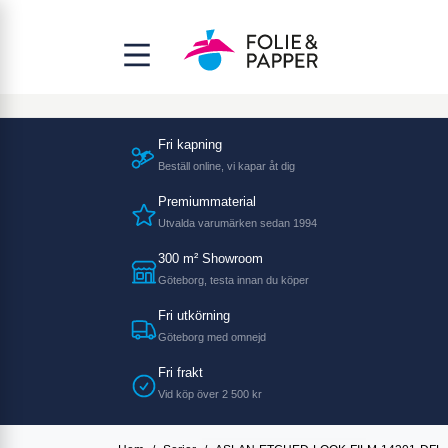
Fri kapning
Beställ online, vi kapar åt dig
Premiummaterial
Utvalda varumärken sedan 1994
300 m² Showroom
Göteborg, testa innan du köper
Fri utkörning
Göteborg med omnejd
Fri frakt
Vid köp över 2 500 kr