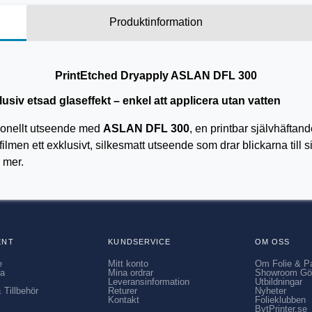
Produktinformation
PrintEtched Dryapply ASLAN DFL 300
siv etsad glaseffekt – enkel att applicera utan vatten
sionellt utseende med
ASLAN DFL 300
, en printbar självhäftand
lmen ett exklusivt, silkesmatt utseende som drar blickarna till sig
 mer.
ENT
KUNDSERVICE
OM OSS
e
Mitt konto
Om Folie & P
ia
Mina ordrar
Showroom Gö
Leveransinformation
Utbildningar
 Tillbehör
Returer
Nyheter
Kontakt
Folieklubben
BytPrinter.se