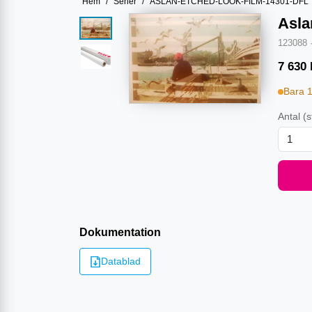
Hem
/
Serier
/
ASLAN-ETCHED-LOOK-FILM-14301-DFL
Asla
123088
7 630
Bara 
Antal
(s
Dokumentation
Datablad