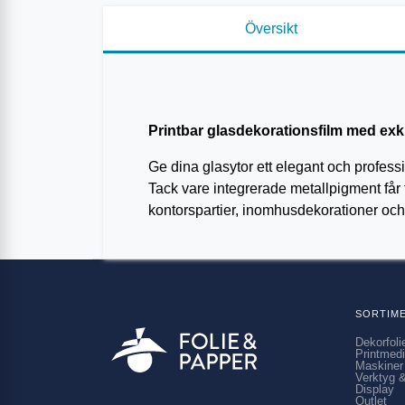
Översikt
Printbar glasdekorationsfilm med exklu
Ge dina glasytor ett elegant och profes
Tack vare integrerade metallpigment får fi
kontorspartier, inomhusdekorationer och
SORTIM
Dekorfoli
Printmed
Maskiner
Verktyg &
Display
Outlet