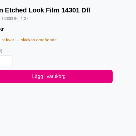
n Etched Look Film 14301 Dfl
·
14300DFL 1,37
kr
1 st kvar — skickas omgående
t)
Lägg i varukorg