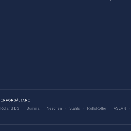
TERFÖRSÄLJARE
Roland DG
·
Summa
·
Neschen
·
Stahls
·
RollsRoller
·
ASLAN
·