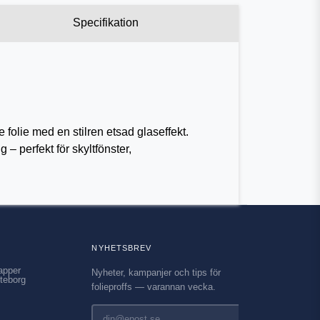
Specifikation
e folie med en stilren etsad glaseffekt.
 – perfekt för skyltfönster,
NYHETSBREV
apper
Nyheter, kampanjer och tips för
teborg
folieproffs — varannan vecka.