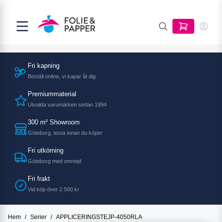
Fri kapning
Beställ online, vi kapar åt dig
Premiummaterial
Utvalda varumärken sedan 1994
300 m² Showroom
Göteborg, testa innan du köper
Fri utkörning
Göteborg med omnejd
Fri frakt
Vid köp över 2 500 kr
Hem
/
Serier
/
APPLICERINGSTEJP-4050RLA