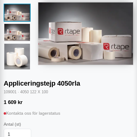
Appliceringstejp 4050rla
109001
·
4050 122 X 100
1 609
kr
Kontakta oss för lagerstatus
Antal
(st)