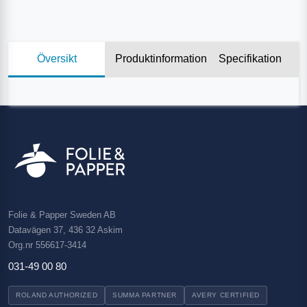
Översikt
Produktinformation
Specifikation
Folie & Papper Sweden AB
Datavägen 37, 436 32 Askim
Org.nr 556617-3414
031-49 00 80
ROLAND AUTHORIZED
SUMMA PARTNER
AVERY CERTIFIED