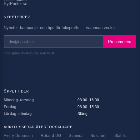
BytPrinter.se
NYHETSBREV
Nyheter, kampanjer och tips för folieproffs — varannan vecka.
Prenumerera
Inga spam. Avsluta när som helst.
ÖPPETTIDER
Måndag–torsdag
08:00–16:00
Fredag
08:00–15:30
Lördag–söndag
Stängt
AUKTORISERAD ÅTERFÖRSÄLJARE
Avery Dennison
·
Roland DG
·
Summa
·
Neschen
·
Stahls
·