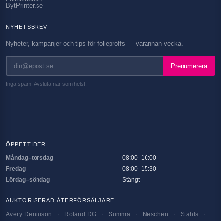
BytPrinter.se
NYHETSBREV
Nyheter, kampanjer och tips för folieproffs — varannan vecka.
Prenumerera
Inga spam. Avsluta när som helst.
ÖPPETTIDER
Måndag–torsdag
08:00–16:00
Fredag
08:00–15:30
Lördag–söndag
Stängt
AUKTORISERAD ÅTERFÖRSÄLJARE
Avery Dennison
·
Roland DG
·
Summa
·
Neschen
·
Stahls
·