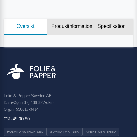
Översikt
Produktinformation
Specifikation
Folie & Papper Sweden AB
Datavägen 37, 436 32 Askim
Org.nr 556617-3414
031-49 00 80
ROLAND AUTHORIZED
SUMMA PARTNER
AVERY CERTIFIED