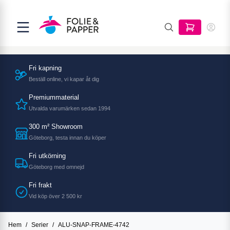
Fri kapning
Beställ online, vi kapar åt dig
Premiummaterial
Utvalda varumärken sedan 1994
300 m² Showroom
Göteborg, testa innan du köper
Fri utkörning
Göteborg med omnejd
Fri frakt
Vid köp över 2 500 kr
Hem
/
Serier
/
ALU-SNAP-FRAME-4742