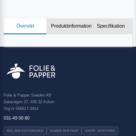
Översikt
Produktinformation
Specifikation
Folie & Papper Sweden AB
Datavägen 37, 436 32 Askim
Org.nr 556617-3414
031-49 00 80
ROLAND AUTHORIZED
SUMMA PARTNER
AVERY CERTIFIED