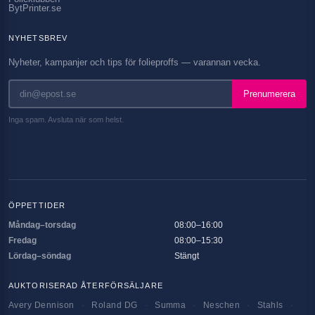
BytPrinter.se
NYHETSBREV
Nyheter, kampanjer och tips för folieproffs — varannan vecka.
Prenumerera
Inga spam. Avsluta när som helst.
ÖPPETTIDER
Måndag–torsdag
08:00–16:00
Fredag
08:00–15:30
Lördag–söndag
Stängt
AUKTORISERAD ÅTERFÖRSÄLJARE
Avery Dennison
·
Roland DG
·
Summa
·
Neschen
·
Stahls
·