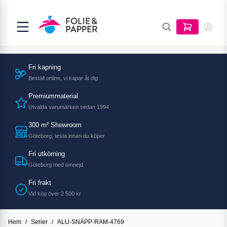
Fri kapning
Beställ online, vi kapar åt dig
Premiummaterial
Utvalda varumärken sedan 1994
300 m² Showroom
Göteborg, testa innan du köper
Fri utkörning
Göteborg med omnejd
Fri frakt
Vid köp över 2 500 kr
Hem
/
Serier
/
ALU-SNÄPP-RAM-4769