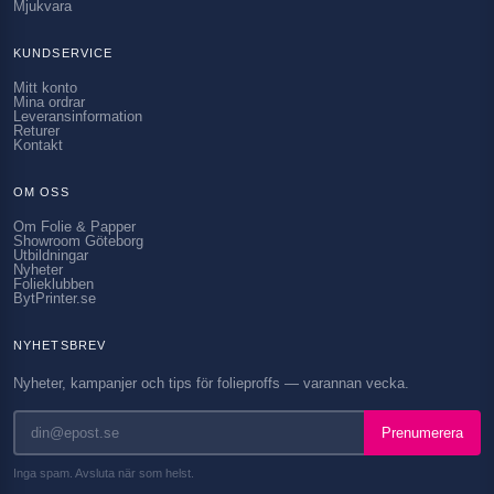
Mjukvara
KUNDSERVICE
Mitt konto
Mina ordrar
Leveransinformation
Returer
Kontakt
OM OSS
Om Folie & Papper
Showroom Göteborg
Utbildningar
Nyheter
Folieklubben
BytPrinter.se
NYHETSBREV
Nyheter, kampanjer och tips för folieproffs — varannan vecka.
Prenumerera
Inga spam. Avsluta när som helst.