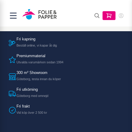
Fri kapning
Beställ online, vi kapar åt dig
Premiummaterial
Utvalda varumärken sedan 1994
300 m² Showroom
Göteborg, testa innan du köper
Fri utkörning
Göteborg med omnejd
Fri frakt
Vid köp över 2 500 kr