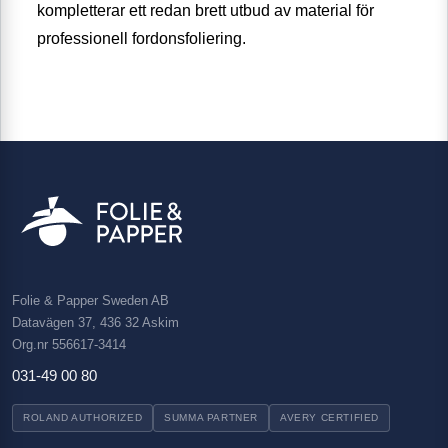
kompletterar ett redan brett utbud av material för
professionell fordonsfoliering.
Folie & Papper Sweden AB
Datavägen 37, 436 32 Askim
Org.nr 556617-3414
031-49 00 80
ROLAND AUTHORIZED
SUMMA PARTNER
AVERY CERTIFIED