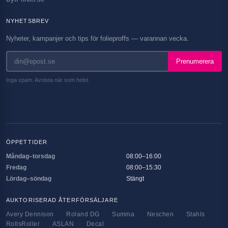
NYHETSBREV
Nyheter, kampanjer och tips för folieproffs — varannan vecka.
Prenumerera
Inga spam. Avsluta när som helst.
ÖPPETTIDER
Måndag–torsdag
08:00–16:00
Fredag
08:00–15:30
Lördag–söndag
Stängt
AUKTORISERAD ÅTERFÖRSÄLJARE
Avery Dennison
·
Roland DG
·
Summa
·
Neschen
·
Stahls
·
RollsRoller
·
ASLAN
·
Decal