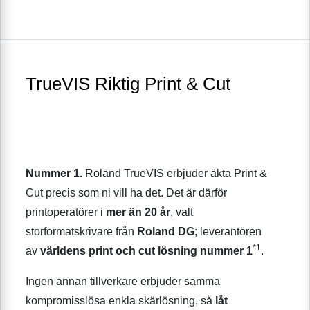
TrueVIS Riktig Print & Cut
Nu
mmer 1.
Roland TrueVIS erbjuder äkta Print &
Cut precis som ni vill ha det. Det är därför
printoperatörer i
mer än 20 år
, valt
storformatskrivare från
Roland DG
; leverantören
*1
av
världens print och cut lösning nummer 1
.
Ingen annan tillverkare erbjuder samma
kompromisslösa enkla skärlösning, så
låt