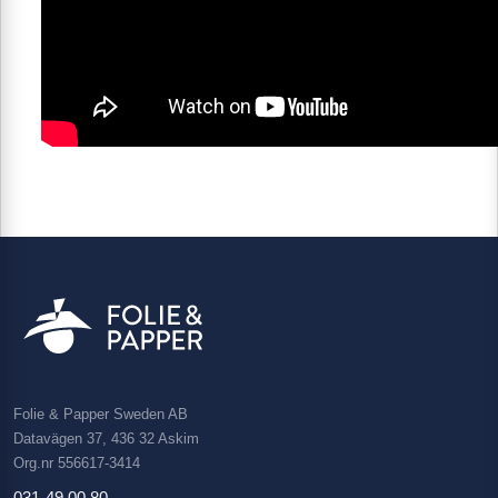
Folie & Papper Sweden AB
Datavägen 37, 436 32 Askim
Org.nr 556617-3414
031-49 00 80