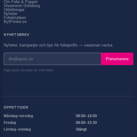
Om Folie & Papper
Showroom Göteborg
Utbildningar
Nyheter
Folieklubben
BytPrinter.se
NYHETSBREV
Nyheter, kampanjer och tips för folieproffs — varannan vecka.
Prenumerera
Inga spam. Avsluta när som helst.
ÖPPETTIDER
Måndag–torsdag
08:00–16:00
Fredag
08:00–15:30
Lördag–söndag
Stängt