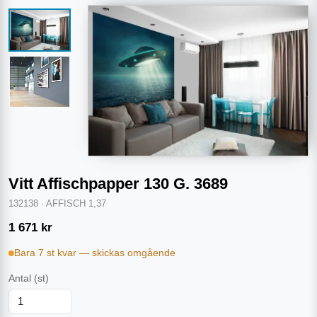
Vitt Affischpapper 130 G. 3689
132138
·
AFFISCH 1,37
1 671
kr
Bara 7 st kvar — skickas omgående
Antal
(st)